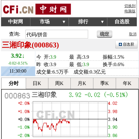
切换到
电脑版
中财网
市场
排行
自选股
▼
▼
查询:
取消
三湘印象(000863)
3.92↓
今 开:
3.9
最 高:3.9
振幅:1.5%
-0.02/-0.51%
昨 收:3.9
最 低:
3.9
换手:0.6%
11:30:00
成交量:6.5万手 成交额:0.3亿元
分时
日K
周K
月K
季K
年K