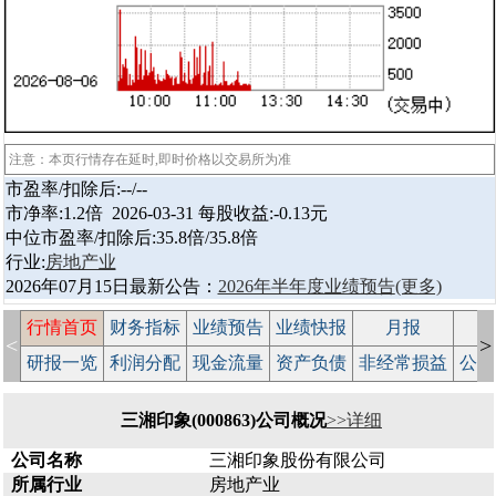
注意：本页行情存在延时,即时价格以交易所为准
市盈率/扣除后:--/--
市净率:1.2倍 2026-03-31 每股收益:-0.13元
中位市盈率/扣除后:35.8倍/35.8倍
行业:
房地产业
2026年07月15日最新公告：
2026年半年度业绩预告
(更多)
行情首页
财务指标
业绩预告
业绩快报
月报
减
<
>
研报一览
利润分配
现金流量
资产负债
非经常损益
公司
三湘印象(000863)公司概况
>>详细
公司名称
三湘印象股份有限公司
所属行业
房地产业