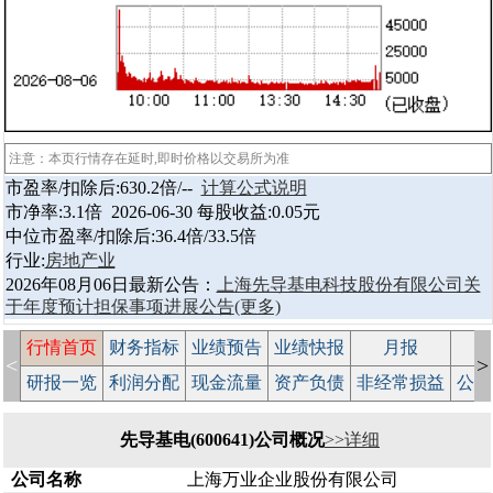
注意：本页行情存在延时,即时价格以交易所为准
市盈率/扣除后:630.2倍/--
计算公式说明
市净率:3.1倍 2026-06-30 每股收益:0.05元
中位市盈率/扣除后:36.4倍/33.5倍
行业:
房地产业
2026年08月06日最新公告：
上海先导基电科技股份有限公司关
于年度预计担保事项进展公告
(更多)
行情首页
财务指标
业绩预告
业绩快报
月报
减
<
>
研报一览
利润分配
现金流量
资产负债
非经常损益
公司
先导基电(600641)公司概况
>>详细
公司名称
上海万业企业股份有限公司