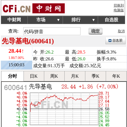
切换到
电脑版
中财网
市场
排行
自选股
▼
▼
查询:
取消
先导基电(600641)
28.44↑
今 开:
26.2
最 高:
28.5
振幅:9.3%
1.86/7.00%
昨 收:26.6
最 低:
26.0
换手:9.8%
15:00:03
成交量:91.3万手 成交额:25.3亿元
分时
日K
周K
月K
季K
年K