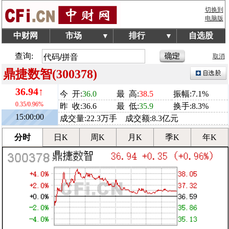
切换到
电脑版
中财网
市场
排行
自选股
▼
▼
查询:
取消
鼎捷数智(300378)
36.94↑
今 开:
36.0
最 高:
38.5
振幅:7.1%
0.35/0.96%
昨 收:36.6
最 低:
35.9
换手:8.3%
15:00:00
成交量:22.3万手 成交额:8.3亿元
分时
日K
周K
月K
季K
年K