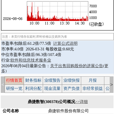
注意：本页行情存在延时,即时价格以交易所为准
市盈率/扣除后:61.2倍/77.5倍
计算公式说明
市净率:4.0倍 2026-03-31 每股收益:0.60元
中位市盈率/扣除后:96.3倍/107.4倍
行业:
软件和信息技术服务业
2026年08月04日最新公告：
关于出售回购股份的进展公告
(更
多)
行情首页
财务指标
业绩预告
业绩快报
月报
减
<
>
研报一览
利润分配
现金流量
资产负债
非经常损益
公司
鼎捷数智(300378)公司概况
>>详细
公司名称
鼎捷软件股份有限公司