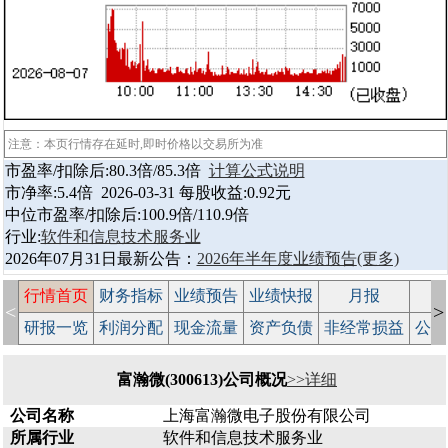
注意：本页行情存在延时,即时价格以交易所为准
市盈率/扣除后:80.3倍/85.3倍
计算公式说明
市净率:5.4倍 2026-03-31 每股收益:0.92元
中位市盈率/扣除后:100.9倍/110.9倍
行业:
软件和信息技术服务业
2026年07月31日最新公告：
2026年半年度业绩预告
(更多)
行情首页
财务指标
业绩预告
业绩快报
月报
减
<
>
研报一览
利润分配
现金流量
资产负债
非经常损益
公司
富瀚微(300613)公司概况
>>详细
公司名称
上海富瀚微电子股份有限公司
所属行业
软件和信息技术服务业