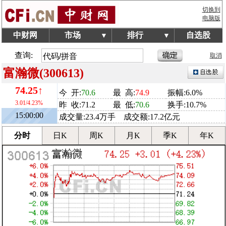
切换到
电脑版
中财网
市场
排行
自选股
▼
▼
查询:
取消
富瀚微(300613)
74.25↑
今 开:
70.6
最 高:
74.9
振幅:6.0%
3.01/4.23%
昨 收:71.2
最 低:
70.6
换手:10.7%
15:00:00
成交量:23.4万手 成交额:17.2亿元
分时
日K
周K
月K
季K
年K