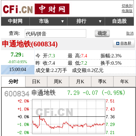
切换到
电脑版
中财网
市场
排行
自选股
▼
▼
查询:
取消
申通地铁(600834)
7.29↓
今 开:
7.3
最 高:
7.4
振幅:2.3%
-0.07/-0.95%
昨 收:7.4
最 低:
7.2
换手:0.5%
15:00:04
成交量:2.2万手 成交额:0.2亿元
分时
日K
周K
月K
季K
年K