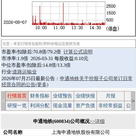
注意：本页行情存在延时,即时价格以交易所为准
市盈率/扣除后:70.8倍/79.2倍
计算公式说明
市净率:1.9倍 2026-03-31 每股收益:0.10元
中位市盈率/扣除后:14.8倍/13.3倍
行业:
道路运输业
2026年07月25日最新公告：
申通地铁关于控股子公司签订日常
经营合同的公告
(更多)
行情首页
财务指标
业绩预告
业绩快报
月报
减
<
>
研报一览
利润分配
现金流量
资产负债
非经常损益
公司
申通地铁(600834)公司概况
>>详细
公司名称
上海申通地铁股份有限公司