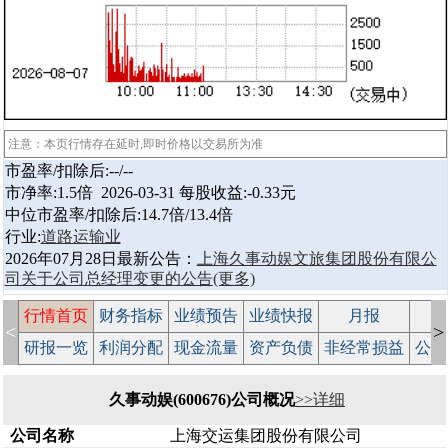
注意：本页行情存在延时,即时价格以交易所为准
市盈率/扣除后:--/--
市净率:1.5倍 2026-03-31 每股收益:-0.33元
中位市盈率/扣除后:14.7倍/13.4倍
行业:
道路运输业
2026年07月28日最新公告：
上海久事动娱文旅集团股份有限公
司关于公司总经理变更的公告
(更多)
行情首页
财务指标
业绩预告
业绩快报
月报
减
<
>
研报一览
利润分配
现金流量
资产负债
非经常损益
公司
久事动娱(600676)公司概况
>>详细
公司名称
上海交运集团股份有限公司