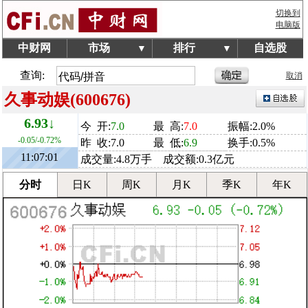
切换到
电脑版
中财网
市场
排行
自选股
▼
▼
查询:
取消
久事动娱(600676)
6.93↓
今 开:
7.0
最 高:
7.0
振幅:2.0%
-0.05/-0.72%
昨 收:7.0
最 低:
6.9
换手:0.5%
11:07:01
成交量:4.8万手 成交额:0.3亿元
分时
日K
周K
月K
季K
年K