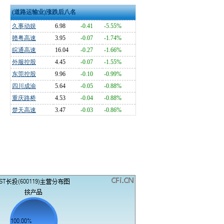
(道路运输业)涨跌后八名
久事动娱
6.98
-0.41
-5.55%
赣粤高速
3.95
-0.07
-1.74%
皖通高速
16.04
-0.27
-1.66%
外服控股
4.45
-0.07
-1.55%
东莞控股
9.96
-0.10
-0.99%
四川成渝
5.64
-0.05
-0.88%
重庆路桥
4.53
-0.04
-0.88%
楚天高速
3.47
-0.03
-0.86%