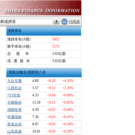
代码表
涨跌排名
涨跌排名(A股)
1822
换手排名(A股)
5172
总
股
本
3.65亿股
流
通
股
本
3.65亿股
(道路运输业)涨跌前八名
大众交通
4.89
+0.20
+4.26%
江西长运
5.57
+0.12
+2.20%
*ST长投
4.53
+0.04
+0.89%
天顺股份
13.29
+0.11
+0.83%
湖南投资
4.39
+0.02
+0.46%
申通地铁
7.36
+0.03
+0.41%
富临运业
8.97
+0.03
+0.34%
山东高速
10.81
+0.03
+0.28%