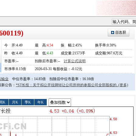
00119)
今
开
:4.49
最
高
:
4.54
振
幅
:2.45%
换手率:0.59%
昨
收
:4.49
最
低
:
4.43
成交量:21573手
成交额:967.6万元
市盈率:--
扣除后市盈率:--
计算公式说明
4
市净率:8.15倍
2026-03-31 每股收益：-0.12元
运输业
中位市盈率：14.85倍
扣除后中位市盈率：16.16倍
日最新公告：
*ST长投：关于拟公开挂牌转让公司所持的参股公司全部股权的..
(更多)
周K
月K
季K
年K