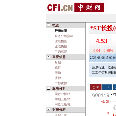
概览
*ST长投(6
行情首页
财务分析指标
4.53↑
业绩预告
业绩快报
0.04
0.89%
申购状况
重要信息
2026-08-06 15:00:0
月报
所属行业：
道路
减持
2026年07月30
回购
质押
中标竞拍
分时
日K
版块分析
同行业板块
同地区板块
同概念板块
财报分析
研报一览