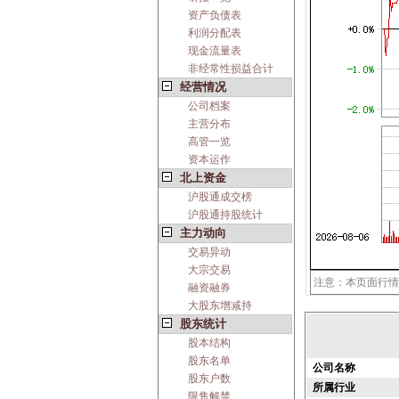
资产负债表
利润分配表
现金流量表
非经常性损益合计
经营情况
公司档案
主营分布
高管一览
资本运作
北上资金
沪股通成交榜
沪股通持股统计
主力动向
交易异动
大宗交易
注意：本页面行情
融资融券
大股东增减持
股东统计
股本结构
股东名单
公司名称
股东户数
所属行业
限售解禁