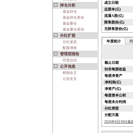
成立日期
持仓分析
总股本(亿)
基金持仓
流通A股(亿)
基金持仓变动
限售股份(亿)
基金重仓
无限售股份(亿)
基金重仓变动
分红扩股
年度统计
同
分红派息
配股增发
管理层报告
经营总结
截止日期
公开信息
扣非每股收益
财报全文
每股净资产
公告全文
净利润(亿)
净资产(亿)
每股资本公积
每股未分利润
分红类型
分配方案
2026年6日30日