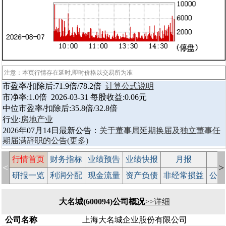
注意：本页行情存在延时,即时价格以交易所为准
市盈率/扣除后:71.9倍/78.2倍
计算公式说明
市净率:1.0倍 2026-03-31 每股收益:0.06元
中位市盈率/扣除后:35.8倍/32.8倍
行业:
房地产业
2026年07月14日最新公告：
关于董事局延期换届及独立董事任
期届满辞职的公告
(更多)
行情首页
财务指标
业绩预告
业绩快报
月报
减
<
>
研报一览
利润分配
现金流量
资产负债
非经常损益
公司
大名城(600094)公司概况
>>详细
公司名称
上海大名城企业股份有限公司