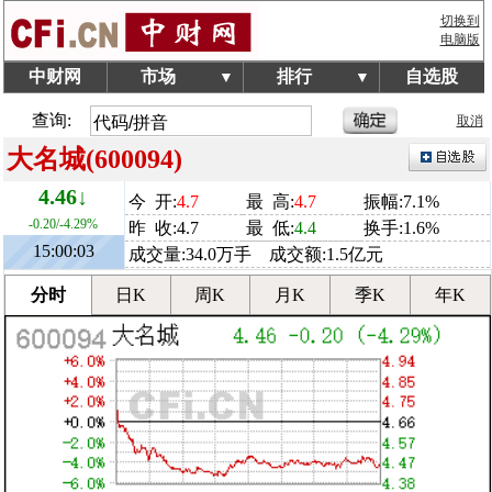
切换到
电脑版
中财网
市场
排行
自选股
▼
▼
查询:
取消
大名城(600094)
4.46↓
今 开:
4.7
最 高:
4.7
振幅:7.1%
-0.20/-4.29%
昨 收:4.7
最 低:
4.4
换手:1.6%
15:00:03
成交量:34.0万手 成交额:1.5亿元
分时
日K
周K
月K
季K
年K