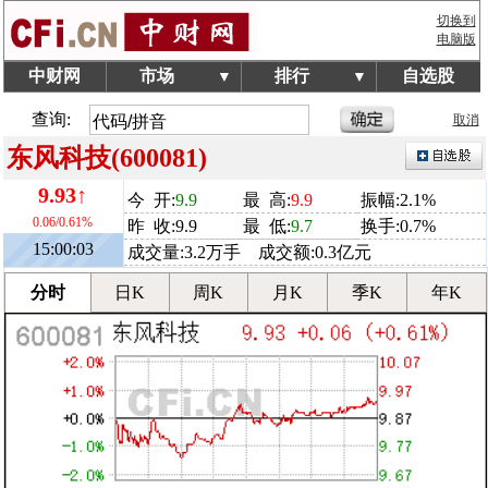
切换到
电脑版
中财网
市场
排行
自选股
▼
▼
查询:
取消
东风科技(600081)
9.93↑
今 开:
9.9
最 高:
9.9
振幅:2.1%
0.06/0.61%
昨 收:9.9
最 低:
9.7
换手:0.7%
15:00:03
成交量:3.2万手 成交额:0.3亿元
分时
日K
周K
月K
季K
年K