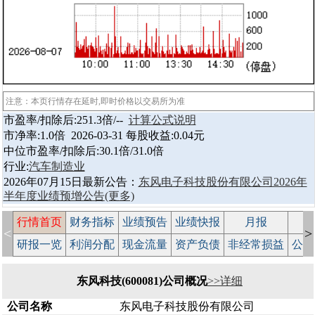
注意：本页行情存在延时,即时价格以交易所为准
市盈率/扣除后:251.3倍/--
计算公式说明
市净率:1.0倍 2026-03-31 每股收益:0.04元
中位市盈率/扣除后:30.1倍/31.0倍
行业:
汽车制造业
2026年07月15日最新公告：
东风电子科技股份有限公司2026年
半年度业绩预增公告
(更多)
行情首页
财务指标
业绩预告
业绩快报
月报
减
<
>
研报一览
利润分配
现金流量
资产负债
非经常损益
公司
东风科技(600081)公司概况
>>详细
公司名称
东风电子科技股份有限公司