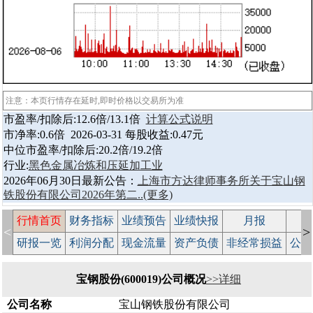
注意：本页行情存在延时,即时价格以交易所为准
市盈率/扣除后:12.6倍/13.1倍
计算公式说明
市净率:0.6倍 2026-03-31 每股收益:0.47元
中位市盈率/扣除后:20.2倍/19.2倍
行业:
黑色金属冶炼和压延加工业
2026年06月30日最新公告：
上海市方达律师事务所关于宝山钢
铁股份有限公司2026年第二..
(更多)
行情首页
财务指标
业绩预告
业绩快报
月报
减
<
>
研报一览
利润分配
现金流量
资产负债
非经常损益
公司
宝钢股份(600019)公司概况
>>详细
公司名称
宝山钢铁股份有限公司