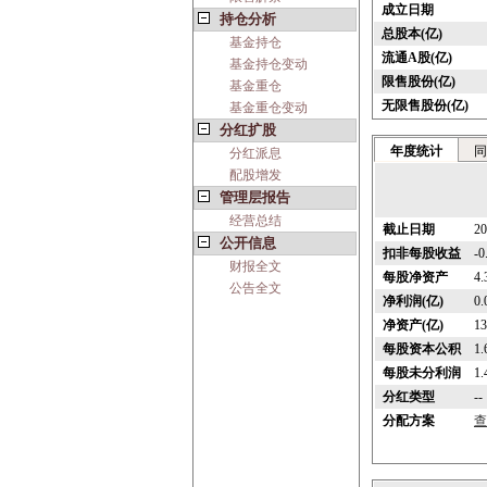
成立日期
持仓分析
总股本(亿)
基金持仓
流通A股(亿)
基金持仓变动
限售股份(亿)
基金重仓
无限售股份(亿)
基金重仓变动
分红扩股
年度统计
同
分红派息
配股增发
管理层报告
经营总结
截止日期
20
公开信息
扣非每股收益
-
财报全文
每股净资产
4
公告全文
净利润(亿)
0.
净资产(亿)
13
每股资本公积
1
每股未分利润
1
分红类型
--
分配方案
查