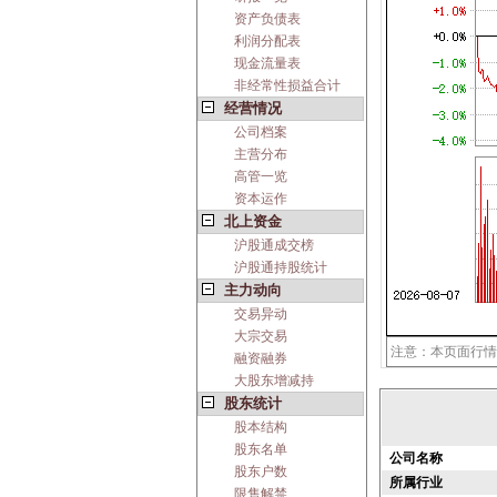
资产负债表
利润分配表
现金流量表
非经常性损益合计
经营情况
公司档案
主营分布
高管一览
资本运作
北上资金
沪股通成交榜
沪股通持股统计
主力动向
交易异动
大宗交易
注意：本页面行情
融资融券
大股东增减持
股东统计
股本结构
股东名单
公司名称
股东户数
所属行业
限售解禁