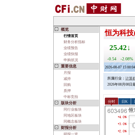
概览
恒为科技(6
行情首页
财务分析指标
25.42↓
业绩预告
业绩快报
-0.54
-2.08%
申购状况
重要信息
2026-08-07 15:00:0
月报
所属行业：
计算机
减持
2026年08月08
回购
质押
中标竞拍
分时
日K
版块分析
同行业板块
同地区板块
同概念板块
财报分析
研报一览