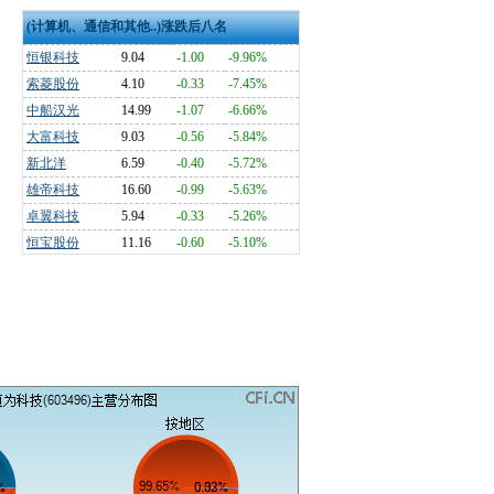
(计算机、通信和其他..)涨跌后八名
恒银科技
9.04
-1.00
-9.96%
索菱股份
4.10
-0.33
-7.45%
中船汉光
14.99
-1.07
-6.66%
大富科技
9.03
-0.56
-5.84%
新北洋
6.59
-0.40
-5.72%
雄帝科技
16.60
-0.99
-5.63%
卓翼科技
5.94
-0.33
-5.26%
恒宝股份
11.16
-0.60
-5.10%