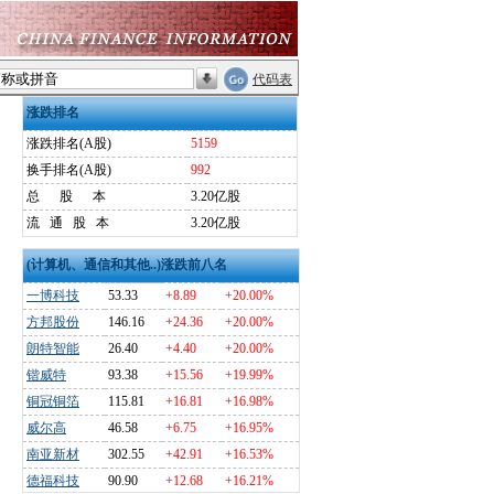
代码表
涨跌排名
涨跌排名(A股)
5159
换手排名(A股)
992
总
股
本
3.20亿股
流
通
股
本
3.20亿股
(计算机、通信和其他..)涨跌前八名
一博科技
53.33
+8.89
+20.00%
方邦股份
146.16
+24.36
+20.00%
朗特智能
26.40
+4.40
+20.00%
锴威特
93.38
+15.56
+19.99%
铜冠铜箔
115.81
+16.81
+16.98%
威尔高
46.58
+6.75
+16.95%
南亚新材
302.55
+42.91
+16.53%
德福科技
90.90
+12.68
+16.21%