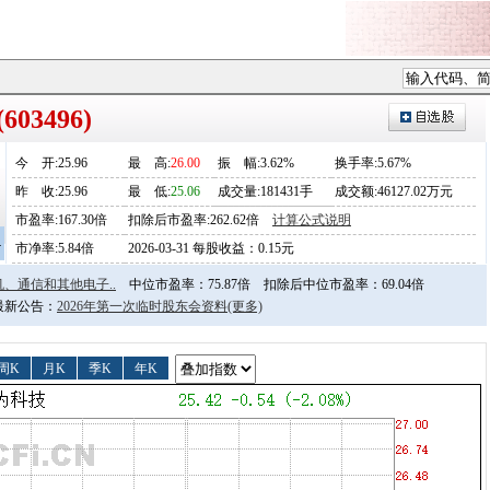
03496)
今
开
:25.96
最
高
:
26.00
振
幅
:3.62%
换手率:5.67%
昨
收
:25.96
最
低
:
25.06
成交量:181431手
成交额:46127.02万元
市盈率:167.30倍
扣除后市盈率:262.62倍
计算公式说明
4
市净率:5.84倍
2026-03-31 每股收益：0.15元
、通信和其他电子..
中位市盈率：75.87倍
扣除后中位市盈率：69.04倍
日最新公告：
2026年第一次临时股东会资料
(更多)
周K
月K
季K
年K