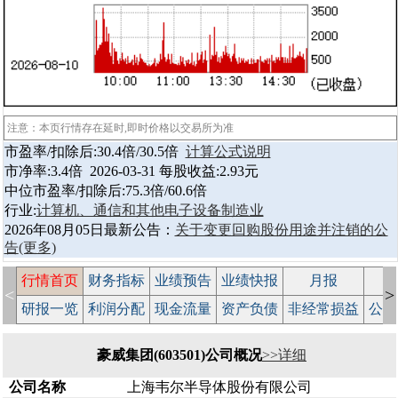
注意：本页行情存在延时,即时价格以交易所为准
市盈率/扣除后:30.4倍/30.5倍
计算公式说明
市净率:3.4倍 2026-03-31 每股收益:2.93元
中位市盈率/扣除后:75.3倍/60.6倍
行业:
计算机、通信和其他电子设备制造业
2026年08月05日最新公告：
关于变更回购股份用途并注销的公
告
(更多)
行情首页
财务指标
业绩预告
业绩快报
月报
减
<
>
研报一览
利润分配
现金流量
资产负债
非经常损益
公司
豪威集团(603501)公司概况
>>详细
公司名称
上海韦尔半导体股份有限公司