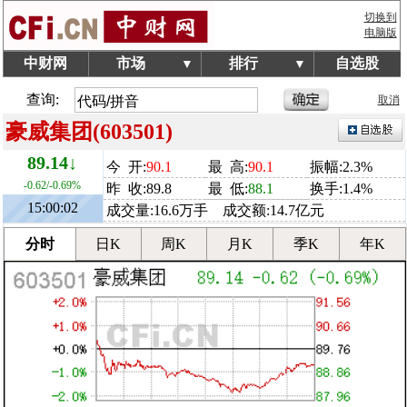
切换到
电脑版
中财网
市场
排行
自选股
▼
▼
查询:
取消
豪威集团(603501)
89.14↓
今 开:
90.1
最 高:
90.1
振幅:2.3%
-0.62/-0.69%
昨 收:89.8
最 低:
88.1
换手:1.4%
15:00:02
成交量:16.6万手 成交额:14.7亿元
分时
日K
周K
月K
季K
年K