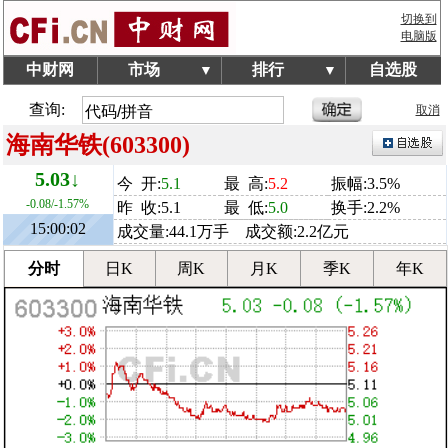
切换到
电脑版
中财网
市场
排行
自选股
▼
▼
查询:
取消
海南华铁(603300)
5.03↓
今 开:
5.1
最 高:
5.2
振幅:3.5%
-0.08/-1.57%
昨 收:5.1
最 低:
5.0
换手:2.2%
15:00:02
成交量:44.1万手 成交额:2.2亿元
分时
日K
周K
月K
季K
年K