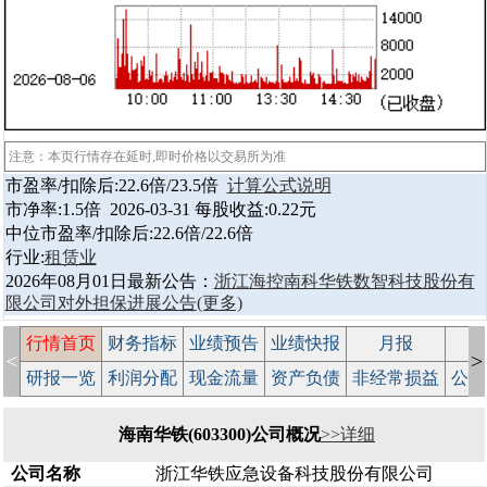
注意：本页行情存在延时,即时价格以交易所为准
市盈率/扣除后:22.6倍/23.5倍
计算公式说明
市净率:1.5倍 2026-03-31 每股收益:0.22元
中位市盈率/扣除后:22.6倍/22.6倍
行业:
租赁业
2026年08月01日最新公告：
浙江海控南科华铁数智科技股份有
限公司对外担保进展公告
(更多)
行情首页
财务指标
业绩预告
业绩快报
月报
减
<
>
研报一览
利润分配
现金流量
资产负债
非经常损益
公司
海南华铁(603300)公司概况
>>详细
公司名称
浙江华铁应急设备科技股份有限公司