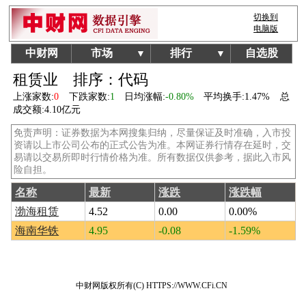
切换到
电脑版
中财网
市场
排行
自选股
▼
▼
租赁业
排序：代码
上涨家数:
0
下跌家数:
1
日均涨幅:
-0.80%
平均换手:
1.47%
总
成交额:
4.10亿元
免责声明：证券数据为本网搜集归纳，尽量保证及时准确，入市投
资请以上市公司公布的正式公告为准。本网证券行情存在延时，交
易请以交易所即时行情价格为准。所有数据仅供参考，据此入市风
险自担。
名称
最新
涨跌
涨跌幅
渤海租赁
4.52
0.00
0.00%
海南华铁
4.95
-0.08
-1.59%
中财网版权所有(C) HTTPS://WWW.CFi.CN