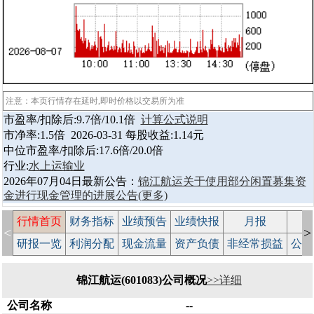
注意：本页行情存在延时,即时价格以交易所为准
市盈率/扣除后:9.7倍/10.1倍
计算公式说明
市净率:1.5倍 2026-03-31 每股收益:1.14元
中位市盈率/扣除后:17.6倍/20.0倍
行业:
水上运输业
2026年07月04日最新公告：
锦江航运关于使用部分闲置募集资
金进行现金管理的进展公告
(更多)
行情首页
财务指标
业绩预告
业绩快报
月报
减
<
>
研报一览
利润分配
现金流量
资产负债
非经常损益
公司
锦江航运(601083)公司概况
>>详细
公司名称
--