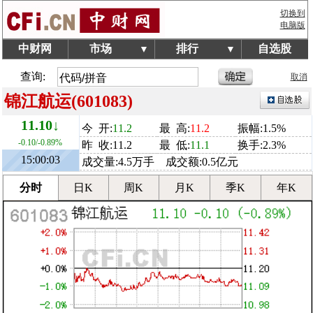
切换到
电脑版
中财网
市场
排行
自选股
▼
▼
查询:
取消
锦江航运(601083)
11.10↓
今 开:
11.2
最 高:
11.2
振幅:1.5%
-0.10/-0.89%
昨 收:11.2
最 低:
11.1
换手:2.3%
15:00:03
成交量:4.5万手 成交额:0.5亿元
分时
日K
周K
月K
季K
年K