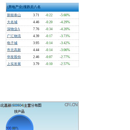
(房地产业)涨跌后八名
新能泰山
3.71
-0.22
-5.60%
大名城
4.46
-0.20
-4.29%
深物业A
7.76
-0.34
-4.20%
广汇物流
4.39
-0.17
-3.73%
电子城
3.95
-0.14
-3.42%
市北高新
4.44
-0.14
-3.06%
华发股份
2.46
-0.07
-2.77%
上实发展
3.79
-0.10
-2.57%