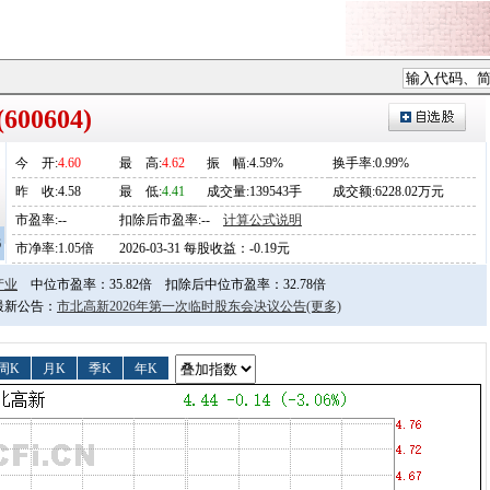
00604)
今
开
:
4.60
最
高
:
4.62
振
幅
:4.59%
换手率:0.99%
昨
收
:4.58
最
低
:
4.41
成交量:139543手
成交额:6228.02万元
市盈率:--
扣除后市盈率:--
计算公式说明
6
市净率:1.05倍
2026-03-31 每股收益：-0.19元
产业
中位市盈率：35.82倍
扣除后中位市盈率：32.78倍
日最新公告：
市北高新2026年第一次临时股东会决议公告
(更多)
周K
月K
季K
年K