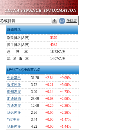
代码表
涨跌排名
涨跌排名(A股)
5379
换手排名(A股)
4585
总
股
本
18.73亿股
流
通
股
本
14.07亿股
(房地产业)涨跌前八名
先导基电
31.28
+2.84
+9.99%
香江控股
3.72
+0.21
+5.98%
衢州发展
3.09
+0.14
+4.75%
汇通能源
23.69
+0.68
+2.96%
万通发展
12.60
+0.29
+2.36%
华远控股
2.26
+0.05
+2.26%
*ST美谷
3.44
+0.05
+1.47%
华联控股
4.22
+0.06
+1.44%