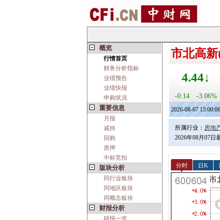
概览
市北高新(6
行情首页
财务分析指标
4.44↓
业绩预告
业绩快报
-0.14
-3.06%
申购状况
重要信息
2026-08-07 15:00:0
月报
所属行业：
房地
减持
2026年08月07
回购
质押
中标竞拍
分时
日K
版块分析
同行业板块
同地区板块
同概念板块
财报分析
研报一览