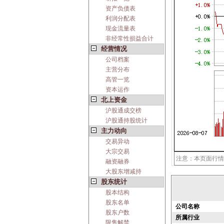
资产负债表
利润分配表
现金流量表
非经常性损益合计
经营情况
公司档案
主营分布
高管一览
资本运作
北上资金
沪股通成交榜
沪股通持股统计
主力动向
交易异动
大宗交易
注意：本页面行情
融资融券
大股东增减持
股东统计
股本结构
股东名单
公司名称
股东户数
所属行业
限售解禁