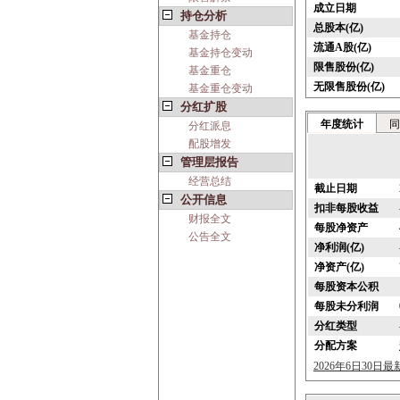
成立日期
持仓分析
总股本(亿)
基金持仓
流通A股(亿)
基金持仓变动
限售股份(亿)
基金重仓
无限售股份(亿)
基金重仓变动
分红扩股
年度统计
同
分红派息
配股增发
管理层报告
经营总结
截止日期
公开信息
扣非每股收益
财报全文
每股净资产
公告全文
净利润(亿)
净资产(亿)
每股资本公积
每股未分利润
分红类型
分配方案
2026年6日30日