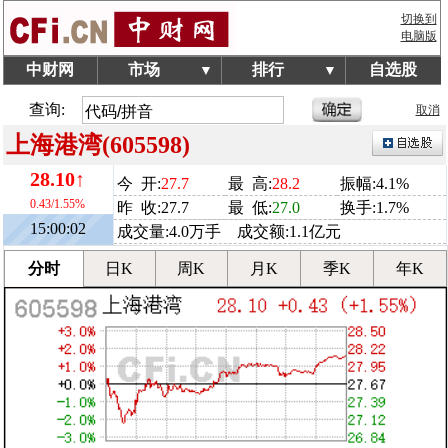
切换到
电脑版
中财网
市场
排行
自选股
▼
▼
查询:
取消
上海港湾(605598)
28.10↑
今 开:
27.7
最 高:
28.2
振幅:4.1%
0.43/1.55%
昨 收:27.7
最 低:
27.0
换手:1.7%
15:00:02
成交量:4.0万手 成交额:1.1亿元
分时
日K
周K
月K
季K
年K