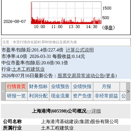
注意：本页行情存在延时,即时价格以交易所为准
市盈率/扣除后:201.4倍/227.4倍
计算公式说明
市净率:4.0倍 2026-03-31 每股收益:0.14元
中位市盈率/扣除后:20.6倍/30.1倍
行业:
土木工程建筑业
2026年07月16日最新公告：
股票交易异常波动公告
(更多)
行情首页
财务指标
业绩预告
业绩快报
月报
减
<
>
研报一览
利润分配
现金流量
资产负债
非经常损益
公司
上海港湾(605598)公司概况
>>详细
公司名称
上海港湾基础建设(集团)股份有限公司
所属行业
土木工程建筑业