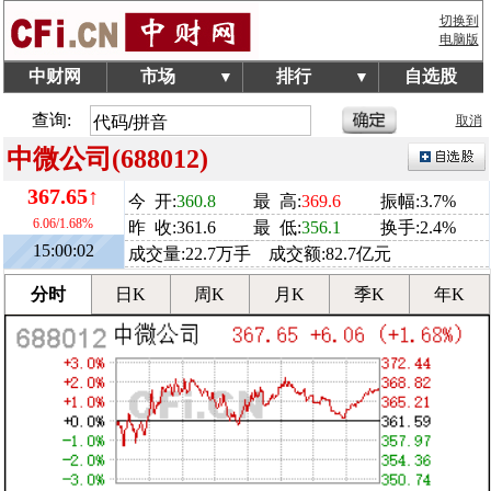
切换到
电脑版
中财网
市场
排行
自选股
▼
▼
查询:
取消
中微公司(688012)
367.65↑
今 开:
360.8
最 高:
369.6
振幅:3.7%
6.06/1.68%
昨 收:361.6
最 低:
356.1
换手:2.4%
15:00:02
成交量:22.7万手 成交额:82.7亿元
分时
日K
周K
月K
季K
年K