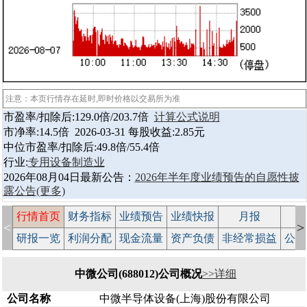
注意：本页行情存在延时,即时价格以交易所为准
市盈率/扣除后:129.0倍/203.7倍
计算公式说明
市净率:14.5倍 2026-03-31 每股收益:2.85元
中位市盈率/扣除后:49.8倍/55.4倍
行业:
专用设备制造业
2026年08月04日最新公告：
2026年半年度业绩预告的自愿性披
露公告
(更多)
行情首页
财务指标
业绩预告
业绩快报
月报
减
<
>
研报一览
利润分配
现金流量
资产负债
非经常损益
公司
中微公司(688012)公司概况
>>详细
公司名称
中微半导体设备(上海)股份有限公司