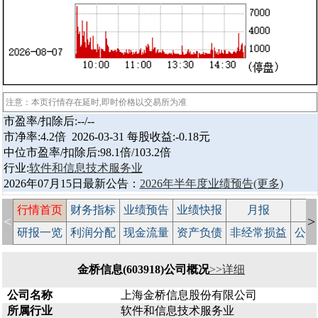
注意：本页行情存在延时,即时价格以交易所为准
市盈率/扣除后:--/--
市净率:4.2倍 2026-03-31 每股收益:-0.18元
中位市盈率/扣除后:98.1倍/103.2倍
行业:
软件和信息技术服务业
2026年07月15日最新公告：
2026年半年度业绩预告
(更多)
行情首页
财务指标
业绩预告
业绩快报
月报
减
<
>
研报一览
利润分配
现金流量
资产负债
非经常损益
公司
金桥信息(603918)公司概况
>>详细
公司名称
上海金桥信息股份有限公司
所属行业
软件和信息技术服务业