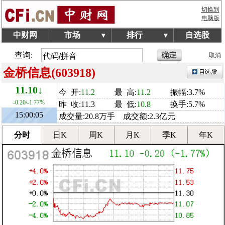
切换到
电脑版
中财网
市场
排行
自选股
▼
▼
查询:
取消
金桥信息(603918)
11.10↓
今 开:
11.2
最 高:
11.2
振幅:3.7%
-0.20/-1.77%
昨 收:11.3
最 低:
10.8
换手:5.7%
15:00:05
成交量:20.8万手 成交额:2.3亿元
分时
日K
周K
月K
季K
年K