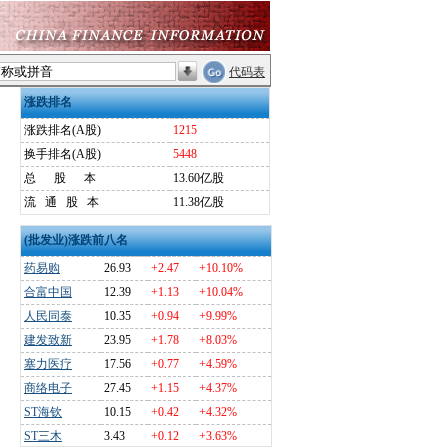
代码表
涨跌排名
涨跌排名(A股)
1215
换手排名(A股)
5448
总
股
本
13.60亿股
流
通
股
本
11.38亿股
(批发业)涨跌前八名
药易购
26.93
+2.47
+10.10%
合富中国
12.39
+1.13
+10.04%
人民同泰
10.35
+0.94
+9.99%
建发致新
23.95
+1.78
+8.03%
塞力医疗
17.56
+0.77
+4.59%
商络电子
27.45
+1.15
+4.37%
ST海钦
10.15
+0.42
+4.32%
ST三木
3.43
+0.12
+3.63%