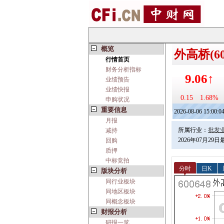
概览
外高桥(60
行情首页
财务分析指标
9.06↑
业绩预告
业绩快报
0.15
1.68%
申购状况
重要信息
2026-08-06 15:00:0
月报
所属行业：
批发
减持
2026年07月29
回购
质押
中标竞拍
分时
日K
版块分析
同行业板块
同地区板块
同概念板块
财报分析
研报一览