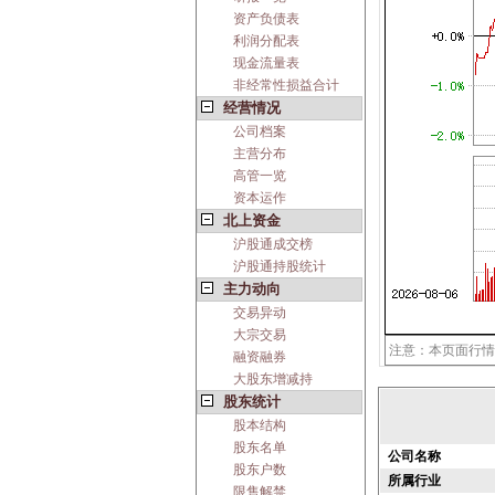
资产负债表
利润分配表
现金流量表
非经常性损益合计
经营情况
公司档案
主营分布
高管一览
资本运作
北上资金
沪股通成交榜
沪股通持股统计
主力动向
交易异动
大宗交易
注意：本页面行情
融资融券
大股东增减持
股东统计
股本结构
股东名单
公司名称
股东户数
所属行业
限售解禁