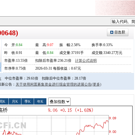
0648)
今
开
:
8.84
最
高
:
9.07
振
幅
:2.58%
换手率:0.33%
昨
收
:8.91
最
低
:
8.84
成交量:37191手
成交额:3340.27万元
市盈率:13.55倍
扣除后市盈率:236.21倍
计算公式说明
4
市净率:0.75倍
2026-03-31 每股收益：0.67元
业
中位市盈率：29.61倍
扣除后中位市盈率：28.17倍
日最新公告：
关于使用闲置募集资金进行现金管理的进展公告
(更多)
周K
月K
季K
年K