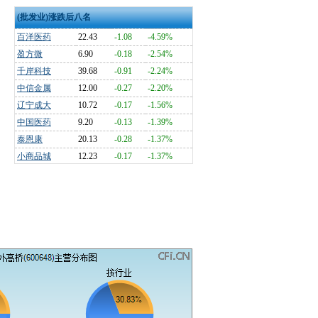
(批发业)涨跌后八名
百洋医药
22.43
-1.08
-4.59%
盈方微
6.90
-0.18
-2.54%
千岸科技
39.68
-0.91
-2.24%
中信金属
12.00
-0.27
-2.20%
辽宁成大
10.72
-0.17
-1.56%
中国医药
9.20
-0.13
-1.39%
泰恩康
20.13
-0.28
-1.37%
小商品城
12.23
-0.17
-1.37%