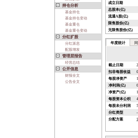
成立日期
持仓分析
总股本(亿)
基金持仓
流通A股(亿)
基金持仓变动
限售股份(亿)
基金重仓
无限售股份(亿)
基金重仓变动
分红扩股
年度统计
同
分红派息
配股增发
管理层报告
经营总结
截止日期
公开信息
扣非每股收益
财报全文
每股净资产
公告全文
净利润(亿)
净资产(亿)
每股资本公积
每股未分利润
分红类型
-
分配方案