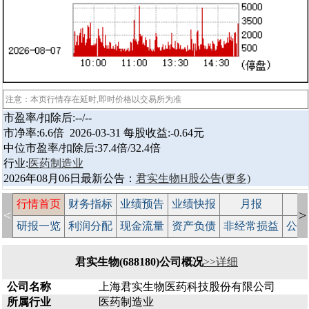
注意：本页行情存在延时,即时价格以交易所为准
市盈率/扣除后:--/--
市净率:6.6倍 2026-03-31 每股收益:-0.64元
中位市盈率/扣除后:37.4倍/32.4倍
行业:
医药制造业
2026年08月06日最新公告：
君实生物H股公告
(更多)
行情首页
财务指标
业绩预告
业绩快报
月报
减
<
>
研报一览
利润分配
现金流量
资产负债
非经常损益
公司
君实生物(688180)公司概况
>>详细
公司名称
上海君实生物医药科技股份有限公司
所属行业
医药制造业