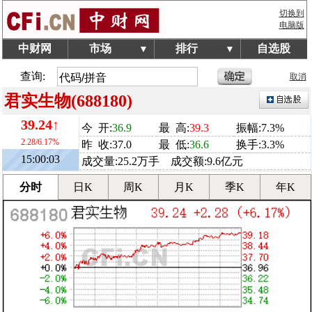
切换到
电脑版
中财网
市场
排行
自选股
▼
▼
查询:
取消
君实生物(688180)
39.24↑
今 开:
36.9
最 高:
39.3
振幅:7.3%
2.28/6.17%
昨 收:37.0
最 低:
36.6
换手:3.3%
15:00:03
成交量:25.2万手 成交额:9.6亿元
分时
日K
周K
月K
季K
年K