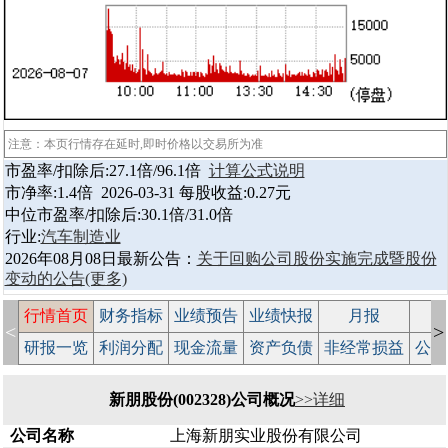
注意：本页行情存在延时,即时价格以交易所为准
市盈率/扣除后:27.1倍/96.1倍
计算公式说明
市净率:1.4倍 2026-03-31 每股收益:0.27元
中位市盈率/扣除后:30.1倍/31.0倍
行业:
汽车制造业
2026年08月08日最新公告：
关于回购公司股份实施完成暨股份
变动的公告
(更多)
行情首页
财务指标
业绩预告
业绩快报
月报
减
<
>
研报一览
利润分配
现金流量
资产负债
非经常损益
公司
新朋股份(002328)公司概况
>>详细
公司名称
上海新朋实业股份有限公司