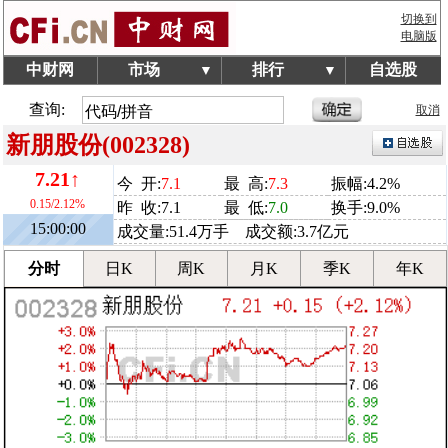
切换到
电脑版
中财网
市场
排行
自选股
▼
▼
查询:
取消
新朋股份(002328)
7.21↑
今 开:
7.1
最 高:
7.3
振幅:4.2%
0.15/2.12%
昨 收:7.1
最 低:
7.0
换手:9.0%
15:00:00
成交量:51.4万手 成交额:3.7亿元
分时
日K
周K
月K
季K
年K