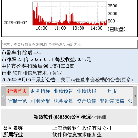
注意：本页行情存在延时,即时价格以交易所为准
市盈率/扣除后:--/--
市净率:2.8倍 2026-03-31 每股收益:-0.45元
中位市盈率/扣除后:98.1倍/103.2倍
行业:
软件和信息技术服务业
2026年08月05日最新公告：
关于聘任董事会秘书的公告
(更多)
行情首页
财务指标
业绩预告
业绩快报
月报
减
<
>
研报一览
利润分配
现金流量
资产负债
非经常损益
公司
新致软件(688590)公司概况
>>详细
公司名称
上海新致软件股份有限公司
所属行业
软件和信息技术服务业