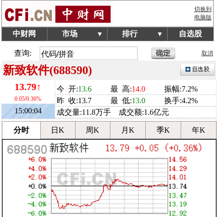
切换到
电脑版
中财网
市场
排行
自选股
▼
▼
查询:
取消
新致软件(688590)
13.79↑
今 开:
13.6
最 高:
14.0
振幅:7.2%
0.05/0.36%
昨 收:13.7
最 低:
13.0
换手:4.2%
15:00:04
成交量:11.8万手 成交额:1.6亿元
分时
日K
周K
月K
季K
年K