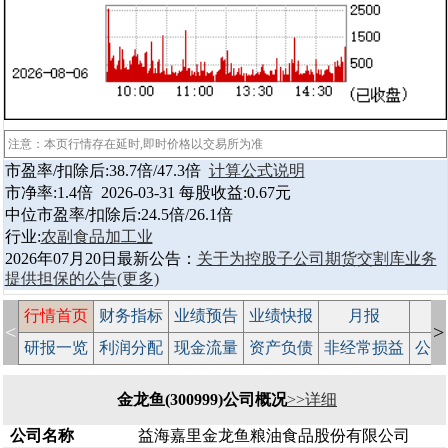
注意：本页行情存在延时,即时价格以交易所为准
市盈率/扣除后:38.7倍/47.3倍
计算公式说明
市净率:1.4倍 2026-03-31 每股收益:0.67元
中位市盈率/扣除后:24.5倍/26.1倍
行业:
农副食品加工业
2026年07月20日最新公告：
关于为控股子公司期货交割库业务
提供担保的公告
(更多)
行情首页
财务指标
业绩预告
业绩快报
月报
减
<
>
研报一览
利润分配
现金流量
资产负债
非经常损益
公司
金龙鱼(300999)公司概况
>>详细
公司名称
益海嘉里金龙鱼粮油食品股份有限公司