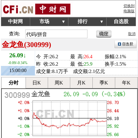
切换到
电脑版
中财网
市场
排行
自选股
▼
▼
查询:
取消
金龙鱼(300999)
26.09↓
今 开:26.2
最 高:
26.4
振幅:2.1%
-0.09/-0.34%
昨 收:26.2
最 低:
25.9
换手:1.5%
15:00:00
成交量:8.1万手 成交额:2.1亿元
分时
日K
周K
月K
季K
年K