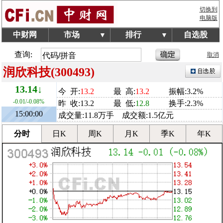
切换到
电脑版
中财网
市场
排行
自选股
▼
▼
查询:
取消
润欣科技(300493)
13.14↓
今 开:
13.2
最 高:
13.2
振幅:3.2%
-0.01/-0.08%
昨 收:13.2
最 低:
12.8
换手:2.3%
15:00:00
成交量:11.8万手 成交额:1.5亿元
分时
日K
周K
月K
季K
年K