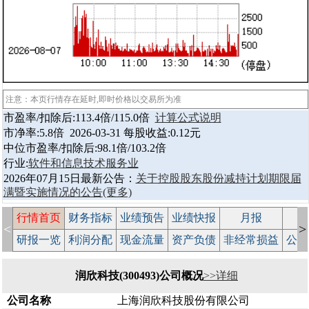
注意：本页行情存在延时,即时价格以交易所为准
市盈率/扣除后:113.4倍/115.0倍
计算公式说明
市净率:5.8倍 2026-03-31 每股收益:0.12元
中位市盈率/扣除后:98.1倍/103.2倍
行业:
软件和信息技术服务业
2026年07月15日最新公告：
关于控股股东股份减持计划期限届
满暨实施情况的公告
(更多)
行情首页
财务指标
业绩预告
业绩快报
月报
减
<
>
研报一览
利润分配
现金流量
资产负债
非经常损益
公司
润欣科技(300493)公司概况
>>详细
公司名称
上海润欣科技股份有限公司