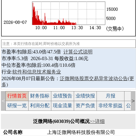
注意：本页行情存在延时,即时价格以交易所为准
市盈率/扣除后:43.0倍/47.5倍
计算公式说明
市净率:5.3倍 2026-03-31 每股收益:1.06元
中位市盈率/扣除后:100.4倍/110.6倍
行业:
软件和信息技术服务业
2026年08月07日最新公告：
泛微网络股票交易异常波动公告
(更
多)
行情首页
财务指标
业绩预告
业绩快报
月报
减
<
>
研报一览
利润分配
现金流量
资产负债
非经常损益
公司
泛微网络(603039)公司概况
>>详细
公司名称
上海泛微网络科技股份有限公司