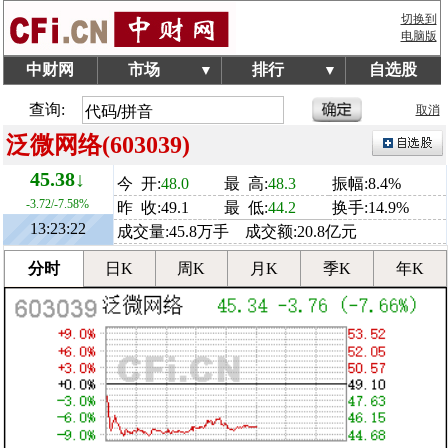
切换到
电脑版
中财网
市场
排行
自选股
▼
▼
查询:
取消
泛微网络(603039)
45.38↓
今 开:
48.0
最 高:
48.3
振幅:8.4%
-3.72/-7.58%
昨 收:49.1
最 低:
44.2
换手:14.9%
13:23:22
成交量:45.8万手 成交额:20.8亿元
分时
日K
周K
月K
季K
年K