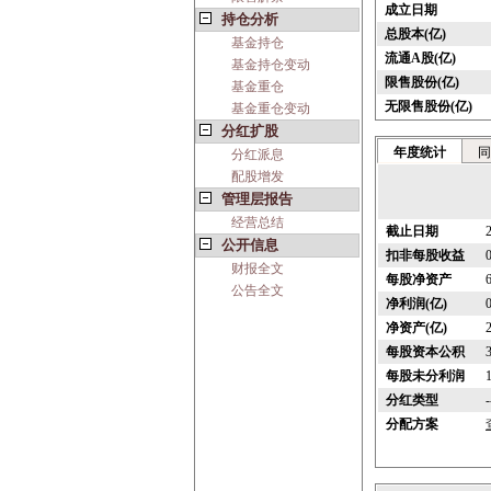
成立日期
持仓分析
总股本(亿)
基金持仓
流通A股(亿)
基金持仓变动
限售股份(亿)
基金重仓
无限售股份(亿)
基金重仓变动
分红扩股
年度统计
同
分红派息
配股增发
管理层报告
经营总结
截止日期
公开信息
扣非每股收益
财报全文
每股净资产
公告全文
净利润(亿)
净资产(亿)
每股资本公积
每股未分利润
分红类型
-
分配方案