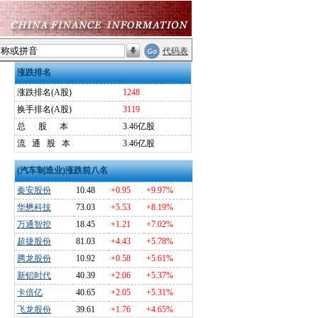
代码表
涨跌排名
涨跌排名(A股)
1248
换手排名(A股)
3119
总
股
本
3.46亿股
流
通
股
本
3.46亿股
(汽车制造业)涨跌前八名
秦安股份
10.48
+0.95
+9.97%
华懋科技
73.03
+5.53
+8.19%
万通智控
18.45
+1.21
+7.02%
超捷股份
81.03
+4.43
+5.78%
腾龙股份
10.92
+0.58
+5.61%
新铝时代
40.39
+2.06
+5.37%
卡倍亿
40.65
+2.05
+5.31%
飞龙股份
39.61
+1.76
+4.65%