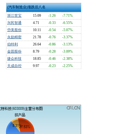
(汽车制造业)涨跌后八名
浙江世宝
15.09
-1.26
-7.71%
兴民智通
4.71
-0.33
-6.55%
岱美股份
10.11
-0.54
-5.07%
永励精密
21.78
-0.76
-3.37%
伯特利
26.64
-0.86
-3.13%
金固股份
8.79
-0.28
-3.09%
捷众科技
18.85
-0.46
-2.38%
天成自控
9.97
-0.23
-2.25%