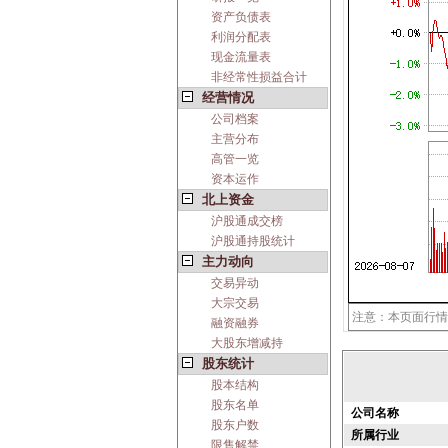
资产负债表
利润分配表
现金流量表
非经常性损益合计
经营情况
公司档案
主营分布
高管一览
资本运作
北上资金
沪股通成交榜
沪股通持股统计
主力动向
交易异动
大宗交易
注意：本页面行情
融资融券
大股东增减持
股东统计
股本结构
股东名单
公司名称
股东户数
所属行业
限售解禁