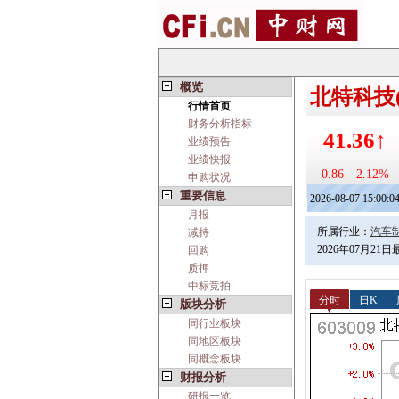
概览
北特科技(6
行情首页
财务分析指标
41.36↑
业绩预告
业绩快报
0.86
2.12%
申购状况
重要信息
2026-08-07 15:00:0
月报
所属行业：
汽车
减持
2026年07月21
回购
质押
中标竞拍
分时
日K
版块分析
同行业板块
同地区板块
同概念板块
财报分析
研报一览