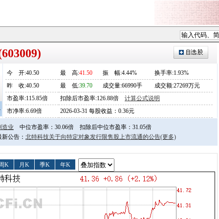
03009)
今
开
:40.50
最
高
:
41.50
振
幅
:4.44%
换手率:1.93%
昨
收
:40.50
最
低
:
39.70
成交量:66990手
成交额:27269万元
市盈率:115.85倍
扣除后市盈率:126.88倍
计算公式说明
4
市净率:6.69倍
2026-03-31 每股收益：0.36元
制造业
中位市盈率：30.06倍
扣除后中位市盈率：31.05倍
日最新公告：
北特科技关于向特定对象发行限售股上市流通的公告
(更多)
周K
月K
季K
年K