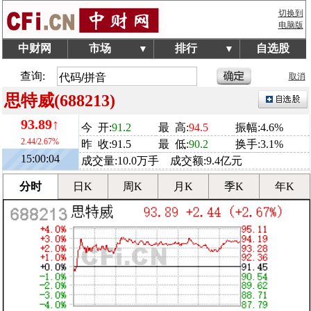
切换到
电脑版
中财网
市场
排行
自选股
▼
▼
查询:
取消
思特威(688213)
93.89↑
今 开:
91.2
最 高:
94.5
振幅:4.6%
2.44/2.67%
昨 收:91.5
最 低:
90.2
换手:3.1%
15:00:04
成交量:10.0万手 成交额:9.4亿元
分时
日K
周K
月K
季K
年K