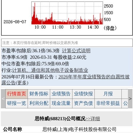
注意：本页行情存在延时,即时价格以交易所为准
市盈率/扣除后:36.1倍/36.3倍
计算公式说明
市净率:6.9倍 2026-03-31 每股收益:2.60元
中位市盈率/扣除后:75.9倍/69.0倍
行业:
计算机、通信和其他电子设备制造业
2026年07月16日最新公告：
2026年半年度业绩预告的自愿性披
露公告
(更多)
行情首页
财务指标
业绩预告
业绩快报
月报
减
<
>
研报一览
利润分配
现金流量
资产负债
非经常损益
公司
思特威(688213)公司概况
>>详细
公司名称
思特威(上海)电子科技股份有限公司