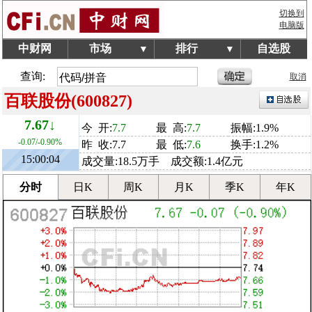
切换到
电脑版
中财网
市场
排行
自选股
▼
▼
查询:
取消
百联股份(600827)
7.67↓
今 开:
7.7
最 高:
7.7
振幅:1.9%
-0.07/-0.90%
昨 收:7.7
最 低:
7.6
换手:1.2%
15:00:04
成交量:18.5万手 成交额:1.4亿元
分时
日K
周K
月K
季K
年K