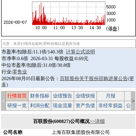
注意：本页行情存在延时,即时价格以交易所为准
市盈率/扣除后:11.1倍/140.3倍
计算公式说明
市净率:0.6倍 2026-03-31 每股收益:0.69元
中位市盈率/扣除后:31.0倍/30.8倍
行业:
零售业
2026年08月05日最新公告：
百联股份关于股份回购进展公告
(更
多)
行情首页
财务指标
业绩预告
业绩快报
月报
减
<
>
研报一览
利润分配
现金流量
资产负债
非经常损益
公司
百联股份(600827)公司概况
>>详细
公司名称
上海百联集团股份有限公司