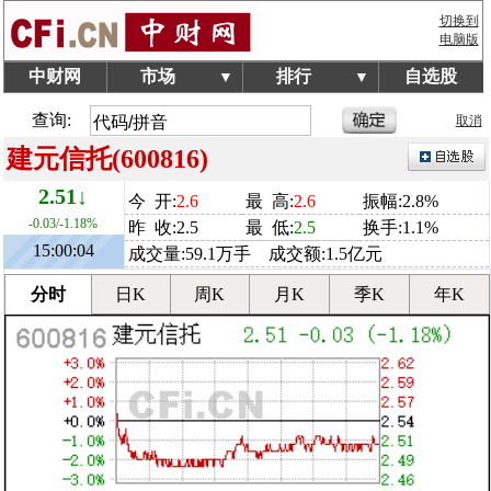
切换到
电脑版
中财网
市场
排行
自选股
▼
▼
查询:
取消
建元信托(600816)
2.51↓
今 开:
2.6
最 高:
2.6
振幅:2.8%
-0.03/-1.18%
昨 收:2.5
最 低:
2.5
换手:1.1%
15:00:04
成交量:59.1万手 成交额:1.5亿元
分时
日K
周K
月K
季K
年K