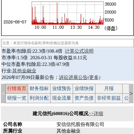
注意：本页行情存在延时,即时价格以交易所为准
市盈率/扣除后:22.3倍/108.4倍
计算公式说明
市净率:1.5倍 2026-03-31 每股收益:0.11元
中位市盈率/扣除后:22.3倍/47.9倍
行业:
其他金融业
2026年07月09日最新公告：
诉讼进展公告
(更多)
行情首页
财务指标
业绩预告
业绩快报
月报
减
<
>
研报一览
利润分配
现金流量
资产负债
非经常损益
公司
建元信托(600816)公司概况
>>详细
公司名称
安信信托股份有限公司
所属行业
其他金融业