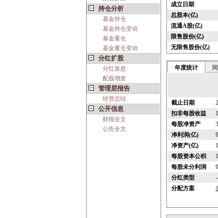
成立日期
持仓分析
总股本(亿)
基金持仓
流通A股(亿)
基金持仓变动
限售股份(亿)
基金重仓
无限售股份(亿)
基金重仓变动
分红扩股
年度统计
同
分红派息
配股增发
管理层报告
经营总结
截止日期
公开信息
扣非每股收益
财报全文
每股净资产
公告全文
净利润(亿)
净资产(亿)
每股资本公积
每股未分利润
分红类型
-
分配方案