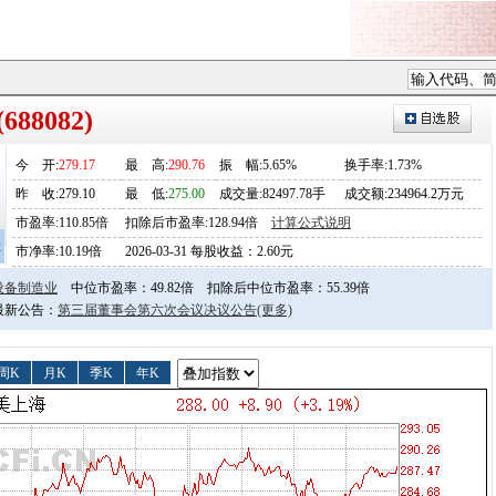
88082)
今
开
:
279.17
最
高
:
290.76
振
幅
:5.65%
换手率:1.73%
昨
收
:279.10
最
低
:
275.00
成交量:82497.78手
成交额:234964.2万元
市盈率:110.85倍
扣除后市盈率:128.94倍
计算公式说明
2
市净率:10.19倍
2026-03-31 每股收益：2.60元
设备制造业
中位市盈率：49.82倍
扣除后中位市盈率：55.39倍
日最新公告：
第三届董事会第六次会议决议公告
(更多)
周K
月K
季K
年K