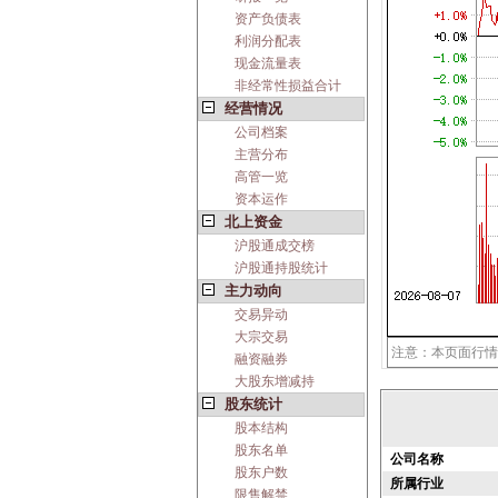
资产负债表
利润分配表
现金流量表
非经常性损益合计
经营情况
公司档案
主营分布
高管一览
资本运作
北上资金
沪股通成交榜
沪股通持股统计
主力动向
交易异动
大宗交易
注意：本页面行情
融资融券
大股东增减持
股东统计
股本结构
股东名单
公司名称
股东户数
所属行业
限售解禁