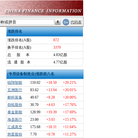
代码表
涨跌排名
涨跌排名(A股)
872
换手排名(A股)
3379
总
股
本
4.83亿股
流
通
股
本
4.77亿股
(专用设备制造业)涨跌前八名
锐翔智能
110.02
+18.50
+20.21%
五洲医疗
83.62
+13.94
+20.01%
耐科装备
49.67
+8.28
+20.00%
劲拓股份
30.70
+4.63
+17.76%
泰金新能
128.99
+19.39
+17.69%
海圣医疗
23.00
+3.03
+15.17%
汇成真空
175.68
+18.31
+11.64%
慈星股份
7.70
+0.78
+11.27%