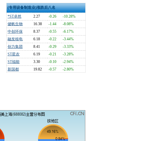
(专用设备制造业)涨跌后八名
*ST卓然
2.27
-0.26
-10.28%
健帆生物
16.38
-1.44
-8.08%
中创环保
8.37
-0.55
-6.17%
融发核电
6.18
-0.22
-3.44%
创力集团
8.41
-0.29
-3.33%
ST星农
6.19
-0.21
-3.28%
ST福能
3.30
-0.10
-2.94%
新国都
19.82
-0.57
-2.80%