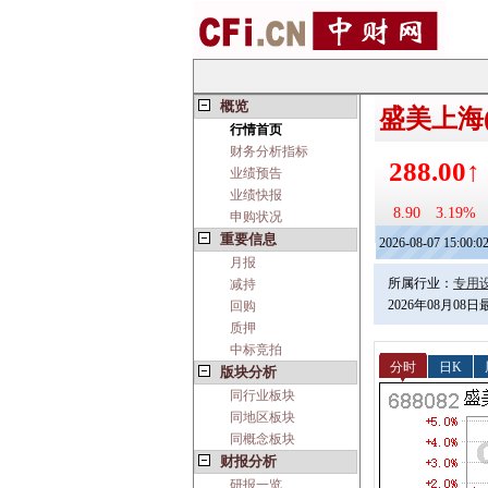
概览
盛美上海(6
行情首页
财务分析指标
288.00↑
业绩预告
业绩快报
8.90
3.19%
申购状况
重要信息
2026-08-07 15:00:0
月报
所属行业：
专用
减持
2026年08月08
回购
质押
中标竞拍
分时
日K
版块分析
同行业板块
同地区板块
同概念板块
财报分析
研报一览