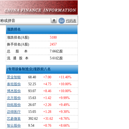
代码表
涨跌排名
涨跌排名(A股)
5180
换手排名(A股)
2457
总
股
本
7.66亿股
流
通
股
本
5.61亿股
(专用设备制造业)涨跌前八名
景业智能
68.40
+7.00
+11.40%
泰坦股份
52.25
+4.75
+10.00%
博杰股份
93.07
+8.46
+10.00%
北方股份
15.63
+1.42
+9.99%
劲拓股份
26.07
+2.26
+9.49%
迈得医疗
15.05
+1.28
+9.30%
芯碁微装
392.62
+31.62
+8.76%
智云股份
9.54
+0.76
+8.66%