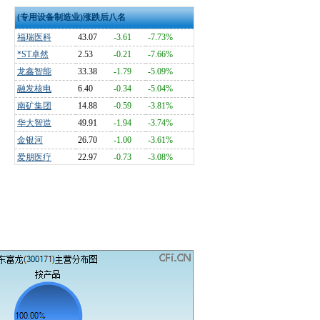
(专用设备制造业)涨跌后八名
福瑞医科
43.07
-3.61
-7.73%
*ST卓然
2.53
-0.21
-7.66%
龙鑫智能
33.38
-1.79
-5.09%
融发核电
6.40
-0.34
-5.04%
南矿集团
14.88
-0.59
-3.81%
华大智造
49.91
-1.94
-3.74%
金银河
26.70
-1.00
-3.61%
爱朋医疗
22.97
-0.73
-3.08%