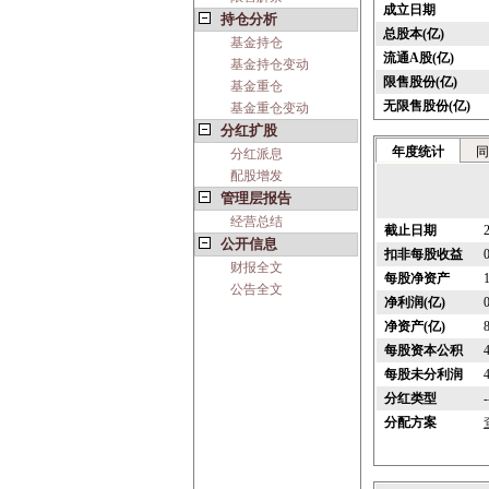
成立日期
持仓分析
总股本(亿)
基金持仓
流通A股(亿)
基金持仓变动
限售股份(亿)
基金重仓
无限售股份(亿)
基金重仓变动
分红扩股
年度统计
同
分红派息
配股增发
管理层报告
经营总结
截止日期
公开信息
扣非每股收益
财报全文
每股净资产
公告全文
净利润(亿)
净资产(亿)
每股资本公积
每股未分利润
分红类型
-
分配方案