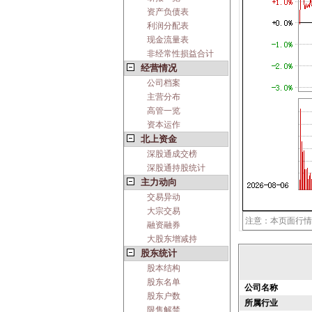
资产负债表
利润分配表
现金流量表
非经常性损益合计
经营情况
公司档案
主营分布
高管一览
资本运作
北上资金
深股通成交榜
深股通持股统计
主力动向
交易异动
大宗交易
注意：本页面行情
融资融券
大股东增减持
股东统计
股本结构
股东名单
公司名称
股东户数
所属行业
限售解禁