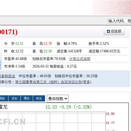
0171)
今
开
:
12.51
最
高
:
12.78
振
幅
:4.79%
换手率:2.52%
昨
收
:12.52
最
低
:
12.18
成交量:141328手
成交额:17496.03万元
市盈率:45.08倍
扣除后市盈率:70.83倍
计算公式说明
0
市净率:1.14倍
2026-03-31 每股收益：0.27元
设备制造业
中位市盈率：49.01倍
扣除后中位市盈率：50.25倍
日最新公告：
第七届董事会第三次（临时）会议决议公告
(更多)
周K
月K
季K
年K