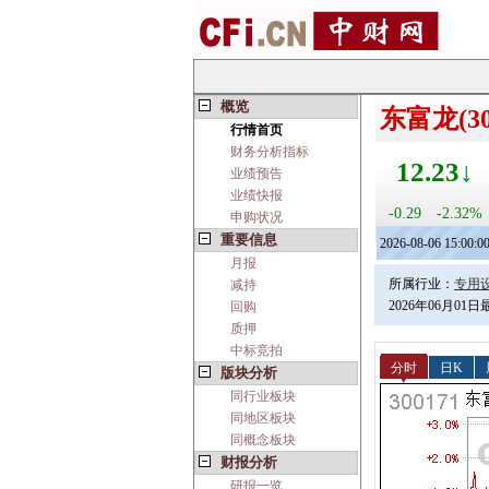
概览
东富龙(30
行情首页
财务分析指标
12.23↓
业绩预告
业绩快报
-0.29
-2.32%
申购状况
重要信息
2026-08-06 15:00:0
月报
所属行业：
专用
减持
2026年06月01
回购
质押
中标竞拍
分时
日K
版块分析
同行业板块
同地区板块
同概念板块
财报分析
研报一览