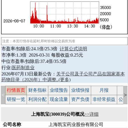
注意：本页行情存在延时,即时价格以交易所为准
市盈率/扣除后:24.1倍/25.3倍
计算公式说明
市净率:1.3倍 2026-03-31 每股收益:0.25元
中位市盈率/扣除后:37.4倍/35.5倍
行业:
医药制造业
2026年07月13日最新公告：
关于公司及子公司产品在国家基本
药物目录（2026年）中调整..
(更多)
行情首页
财务指标
业绩预告
业绩快报
月报
减
<
>
研报一览
利润分配
现金流量
资产负债
非经常损益
公司
上海凯宝(300039)公司概况
>>详细
公司名称
上海凯宝药业股份有限公司