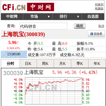
切换到
电脑版
中财网
市场
排行
自选股
▼
▼
查询:
取消
上海凯宝(300039)
5.96↑
今 开:
5.5
最 高:
6.0
振幅:9.1%
0.36/6.43%
昨 收:5.6
最 低:
5.5
换手:11.8%
15:00:00
成交量:107.9万手 成交额:6.3亿元
分时
日K
周K
月K
季K
年K