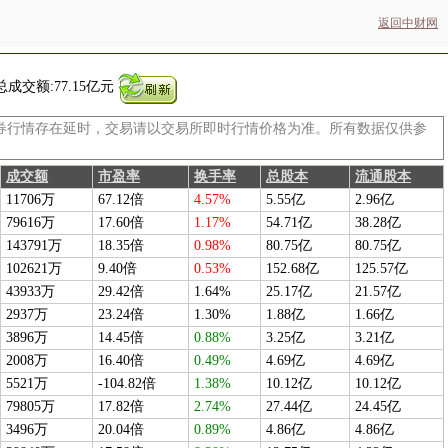
返回中财网
总成交额:
77.15亿元
券行情存在延时，交易请以交易所即时行情价格为准。所有数据仅供参
成交额
市盈率
换手率
总股本
流通股本
11706万
67.12倍
4.57%
5.55亿
2.96亿
79616万
17.60倍
1.17%
54.71亿
38.28亿
143791万
18.35倍
0.98%
80.75亿
80.75亿
102621万
9.40倍
0.53%
152.68亿
125.57亿
43933万
29.42倍
1.64%
25.17亿
21.57亿
2937万
23.24倍
1.30%
1.88亿
1.66亿
3896万
14.45倍
0.88%
3.25亿
3.21亿
2008万
16.40倍
0.49%
4.69亿
4.69亿
5521万
-104.82倍
1.38%
10.12亿
10.12亿
79805万
17.82倍
2.74%
27.44亿
24.45亿
3496万
20.04倍
0.89%
4.86亿
4.86亿