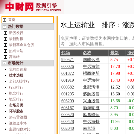
首页
水上运输业
排序：涨
热门数据
新股发行
免责声明：证券数据为本网搜集归纳，
最新财报
考，据此入市风险自担。
最新基金重仓股
热点雷达
代码
名称
最新
涨
高送转
920571
国航远洋
8.75
+0.
市场统计
600026
中远海能
17.70
+0.
我的自选股
601872
招商轮船
17.98
+0.
技术选股
601919
中远海控
15.43
+0.
全部A股排行
000582
北部湾港
12.52
0.0
行业排行
概念排行
001205
盛航股份
13.60
0.0
地区排行
603209
兴通股份
13.68
-0.
市场分类
603167
渤海轮渡
8.70
-0.
环球股市
000520
凤凰航运
3.95
-0.
热点雷达图
600428
中远海特
11.95
-0.
涨跌金字塔
002040
南京港
8.08
-0.
主要指数对比