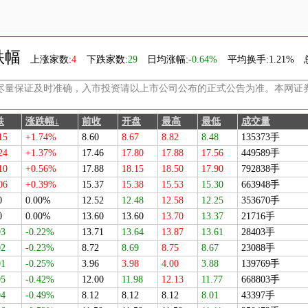
跌幅
上涨家数:
4
下跌家数:
29
日均涨幅:
-0.64%
平均换手:
1.21%
尽量保证及时准确，入市投资请以上市公司公布的正式公告为准。本网证
跌
涨跌幅↓
前收
开盘
最高
最低
成交量
15
+1.74%
8.60
8.67
8.82
8.48
135373手
24
+1.37%
17.46
17.80
17.88
17.56
449589手
10
+0.56%
17.88
18.15
18.50
17.90
792838手
06
+0.39%
15.37
15.38
15.53
15.30
663948手
0
0.00%
12.52
12.48
12.58
12.25
353670手
0
0.00%
13.60
13.60
13.70
13.37
21716手
03
-0.22%
13.71
13.64
13.87
13.61
28403手
02
-0.23%
8.72
8.69
8.75
8.67
23088手
01
-0.25%
3.96
3.98
4.00
3.88
139769手
05
-0.42%
12.00
11.98
12.13
11.77
668803手
04
-0.49%
8.12
8.12
8.12
8.01
43397手