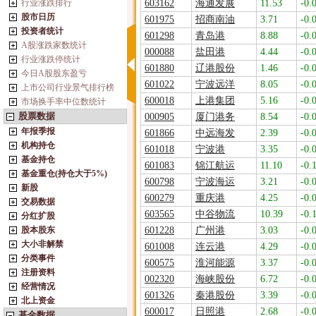
行业涨跌排行
603162
海通发展
11.53
-0.
股市日历
601975
招商南油
3.71
-0.
投资者统计
601298
青岛港
8.88
-0.
A股涨跌家数统计
000088
盐田港
4.44
-0.
行业涨跌停统计
601880
辽港股份
1.46
-0.
今日A股股东盈亏
601022
宁波远洋
8.05
-0.
上市公司行业景气排行榜
600018
上港集团
5.16
-0.
市场换手率中位数统计
股票数据
000905
厦门港务
8.54
-0.
年报季报
601866
中远海发
2.39
-0.
机构持仓
601018
宁波港
3.35
-0.
基金持仓
601083
锦江航运
11.10
-0.
基金重仓(持仓大于5%)
600798
宁波海运
3.21
-0.
新股
600279
重庆港
4.25
-0.
交易数据
603565
中谷物流
10.39
-0.
分红扩股
股本股东
601228
广州港
3.03
-0.
大小非解禁
601008
连云港
4.29
-0.
分类事件
600575
淮河能源
3.37
-0.
注册资料
002320
海峡股份
6.72
-0.
经营情况
601326
秦港股份
3.39
-0.
北上资金
600017
日照港
2.68
-0.
基金数据