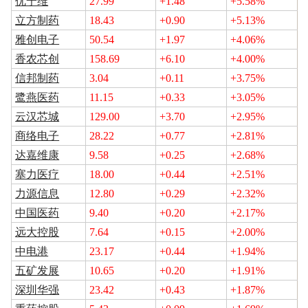
优宁维
27.99
+1.48
+5.58%
立方制药
18.43
+0.90
+5.13%
雅创电子
50.54
+1.97
+4.06%
香农芯创
158.69
+6.10
+4.00%
信邦制药
3.04
+0.11
+3.75%
鹭燕医药
11.15
+0.33
+3.05%
云汉芯城
129.00
+3.70
+2.95%
商络电子
28.22
+0.77
+2.81%
达嘉维康
9.58
+0.25
+2.68%
塞力医疗
18.00
+0.44
+2.51%
力源信息
12.80
+0.29
+2.32%
中国医药
9.40
+0.20
+2.17%
远大控股
7.64
+0.15
+2.00%
中电港
23.17
+0.44
+1.94%
五矿发展
10.65
+0.20
+1.91%
深圳华强
23.42
+0.43
+1.87%