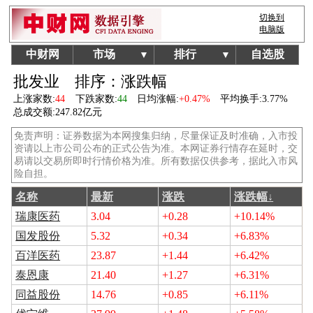
切换到
电脑版
中财网
市场
排行
自选股
▼
▼
批发业
排序：涨跌幅
上涨家数:
44
下跌家数:
44
日均涨幅:
+0.47%
平均换手:
3.77%
总成交额:
247.82亿元
免责声明：证券数据为本网搜集归纳，尽量保证及时准确，入市投
资请以上市公司公布的正式公告为准。本网证券行情存在延时，交
易请以交易所即时行情价格为准。所有数据仅供参考，据此入市风
险自担。
名称
最新
涨跌
涨跌幅↓
瑞康医药
3.04
+0.28
+10.14%
国发股份
5.32
+0.34
+6.83%
百洋医药
23.87
+1.44
+6.42%
泰恩康
21.40
+1.27
+6.31%
同益股份
14.76
+0.85
+6.11%