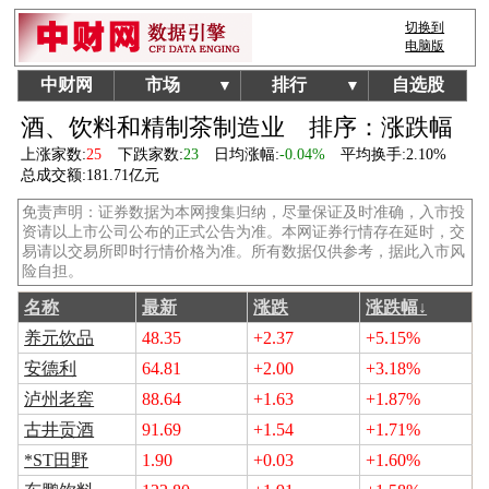
切换到
电脑版
中财网
市场
排行
自选股
▼
▼
酒、饮料和精制茶制造业
排序：涨跌幅
上涨家数:
25
下跌家数:
23
日均涨幅:
-0.04%
平均换手:
2.10%
总成交额:
181.71亿元
免责声明：证券数据为本网搜集归纳，尽量保证及时准确，入市投
资请以上市公司公布的正式公告为准。本网证券行情存在延时，交
易请以交易所即时行情价格为准。所有数据仅供参考，据此入市风
险自担。
名称
最新
涨跌
涨跌幅↓
养元饮品
48.35
+2.37
+5.15%
安德利
64.81
+2.00
+3.18%
泸州老窖
88.64
+1.63
+1.87%
古井贡酒
91.69
+1.54
+1.71%
*ST田野
1.90
+0.03
+1.60%