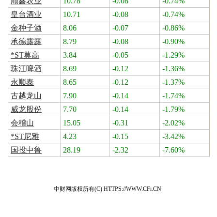
顺鑫农业
10.78
-0.08
-0.74%
皇台酒业
10.71
-0.08
-0.74%
金种子酒
8.06
-0.07
-0.86%
承德露露
8.79
-0.08
-0.90%
*ST莫高
3.84
-0.05
-1.29%
珠江啤酒
8.69
-0.12
-1.36%
永顺泰
8.65
-0.12
-1.37%
古越龙山
7.90
-0.14
-1.74%
威龙股份
7.70
-0.14
-1.79%
会稽山
15.05
-0.31
-2.02%
*ST尼雅
4.23
-0.15
-3.42%
国投中鲁
28.19
-2.32
-7.60%
中财网版权所有(C) HTTPS://WWW.CFi.CN