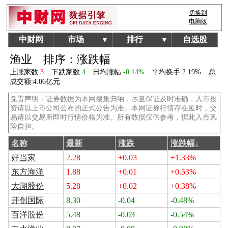
切换到
电脑版
中财网
市场
排行
自选股
▼
▼
渔业
排序：涨跌幅
上涨家数:
3
下跌家数:
4
日均涨幅:
-0.14%
平均换手:
2.19%
总
成交额:
4.06亿元
免责声明：证券数据为本网搜集归纳，尽量保证及时准确，入市投
资请以上市公司公布的正式公告为准。本网证券行情存在延时，交
易请以交易所即时行情价格为准。所有数据仅供参考，据此入市风
险自担。
名称
最新
涨跌
涨跌幅↓
好当家
2.28
+0.03
+1.33%
东方海洋
1.88
+0.01
+0.53%
大湖股份
5.28
+0.02
+0.38%
开创国际
8.30
-0.04
-0.48%
百洋股份
5.48
-0.03
-0.54%