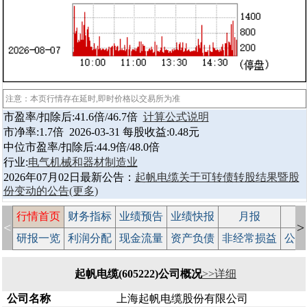
注意：本页行情存在延时,即时价格以交易所为准
市盈率/扣除后:41.6倍/46.7倍
计算公式说明
市净率:1.7倍 2026-03-31 每股收益:0.48元
中位市盈率/扣除后:44.9倍/48.0倍
行业:
电气机械和器材制造业
2026年07月02日最新公告：
起帆电缆关于可转债转股结果暨股
份变动的公告
(更多)
行情首页
财务指标
业绩预告
业绩快报
月报
减
<
>
研报一览
利润分配
现金流量
资产负债
非经常损益
公司
起帆电缆(605222)公司概况
>>详细
公司名称
上海起帆电缆股份有限公司