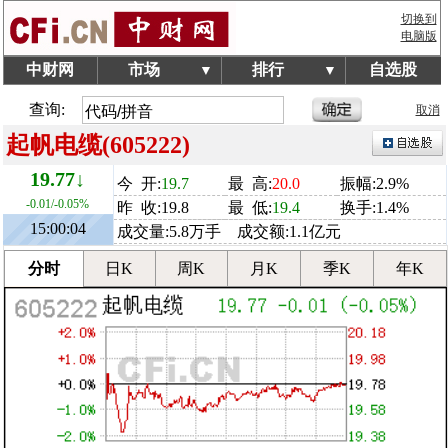
切换到
电脑版
中财网
市场
排行
自选股
▼
▼
查询:
取消
起帆电缆(605222)
19.77↓
今 开:
19.7
最 高:
20.0
振幅:2.9%
-0.01/-0.05%
昨 收:19.8
最 低:
19.4
换手:1.4%
15:00:04
成交量:5.8万手 成交额:1.1亿元
分时
日K
周K
月K
季K
年K