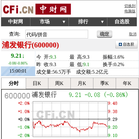
切换到
电脑版
中财网
市场
排行
自选股
▼
▼
查询:
取消
浦发银行(600000)
9.21↓
今 开:
9.3
最 高:9.3
振幅:1.6%
-0.08/-0.86%
昨 收:9.3
最 低:
9.1
换手:0.2%
15:00:01
成交量:56.5万手 成交额:5.2亿元
分时
日K
周K
月K
季K
年K