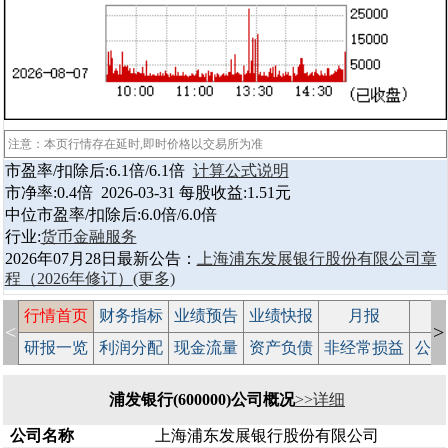
注意：本页行情存在延时,即时价格以交易所为准
市盈率/扣除后:6.1倍/6.1倍
计算公式说明
市净率:0.4倍 2026-03-31 每股收益:1.51元
中位市盈率/扣除后:6.0倍/6.0倍
行业:
货币金融服务
2026年07月28日最新公告：
上海浦东发展银行股份有限公司章
程（2026年修订）
(更多)
行情首页
财务指标
业绩预告
业绩快报
月报
减
<
>
研报一览
利润分配
现金流量
资产负债
非经常损益
公司
浦发银行(600000)公司概况
>>详细
公司名称
上海浦东发展银行股份有限公司