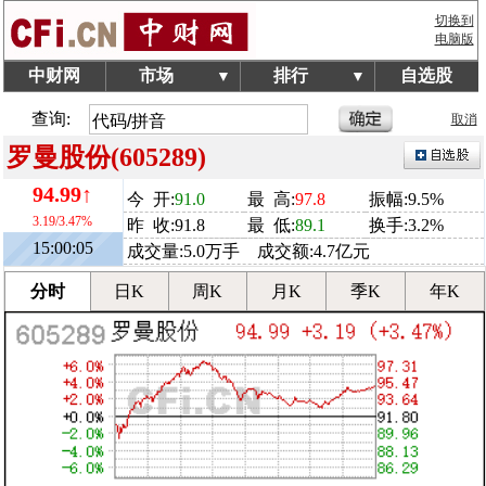
切换到
电脑版
中财网
市场
排行
自选股
▼
▼
查询:
取消
罗曼股份(605289)
94.99↑
今 开:
91.0
最 高:
97.8
振幅:9.5%
3.19/3.47%
昨 收:91.8
最 低:
89.1
换手:3.2%
15:00:05
成交量:5.0万手 成交额:4.7亿元
分时
日K
周K
月K
季K
年K