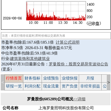
注意：本页行情存在延时,即时价格以交易所为准
市盈率/扣除后:167.6倍/185.1倍
计算公式说明
市净率:9.5倍 2026-03-31 每股收益:0.57元
中位市盈率/扣除后:59.1倍/41.9倍
行业:
建筑装饰和其他建筑业
2026年07月31日最新公告：
罗曼股份：股票交易异常波动公告
(更多)
行情首页
财务指标
业绩预告
业绩快报
月报
减
<
>
研报一览
利润分配
现金流量
资产负债
非经常损益
公司
罗曼股份(605289)公司概况
>>详细
公司名称
上海罗曼照明科技股份有限公司