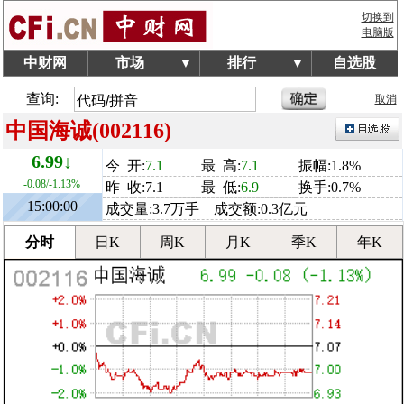
切换到
电脑版
中财网
市场
排行
自选股
▼
▼
查询:
取消
中国海诚(002116)
6.99↓
今 开:
7.1
最 高:
7.1
振幅:1.8%
-0.08/-1.13%
昨 收:7.1
最 低:
6.9
换手:0.7%
15:00:00
成交量:3.7万手 成交额:0.3亿元
分时
日K
周K
月K
季K
年K