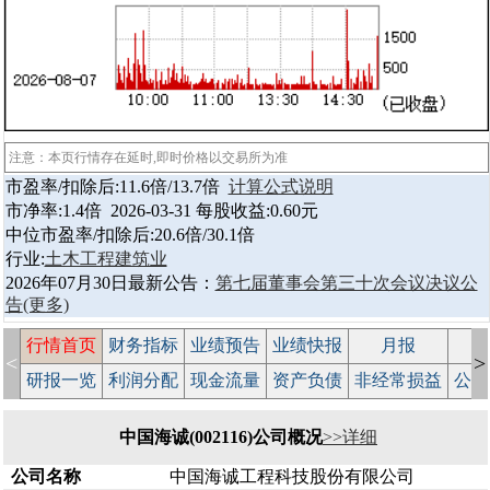
注意：本页行情存在延时,即时价格以交易所为准
市盈率/扣除后:11.6倍/13.7倍
计算公式说明
市净率:1.4倍 2026-03-31 每股收益:0.60元
中位市盈率/扣除后:20.6倍/30.1倍
行业:
土木工程建筑业
2026年07月30日最新公告：
第七届董事会第三十次会议决议公
告
(更多)
行情首页
财务指标
业绩预告
业绩快报
月报
减
<
>
研报一览
利润分配
现金流量
资产负债
非经常损益
公司
中国海诚(002116)公司概况
>>详细
公司名称
中国海诚工程科技股份有限公司