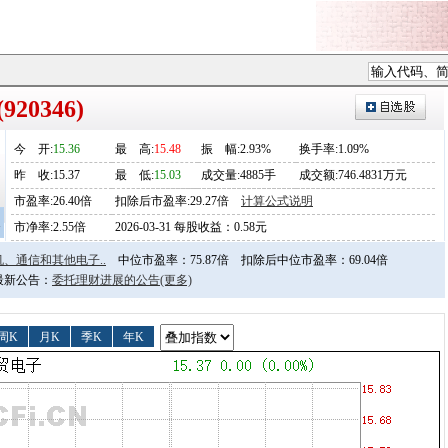
20346)
今
开
:
15.36
最
高
:
15.48
振
幅
:2.93%
换手率:1.09%
昨
收
:15.37
最
低
:
15.03
成交量:4885手
成交额:746.4831万元
市盈率:26.40倍
扣除后市盈率:29.27倍
计算公式说明
1
市净率:2.55倍
2026-03-31 每股收益：0.58元
、通信和其他电子..
中位市盈率：75.87倍
扣除后中位市盈率：69.04倍
日最新公告：
委托理财进展的公告
(更多)
周K
月K
季K
年K