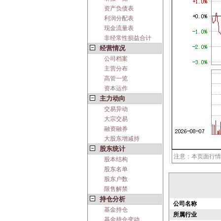
资产负债表
利润分配表
现金流量表
非经常性损益合计
经营情况
公司档案
主营分布
高管一览
资本运作
主力动向
交易异动
大宗交易
融资融券
大股东增减持
股东统计
注意：本页面行情
股本结构
股东名单
股东户数
限售解禁
持仓分析
公司名称
基金持仓
所属行业
基金持仓变动