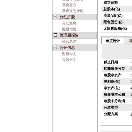
成立日期
基金重仓
总股本(亿)
基金重仓变动
流通A股(亿)
分红扩股
限售股份(亿)
分红派息
无限售股份(亿)
配股增发
管理层报告
年度统计
同
经营总结
公开信息
财报全文
公告全文
截止日期
扣非每股收益
每股净资产
净利润(亿)
净资产(亿)
每股资本公积
每股未分利润
分红类型
-
分配方案