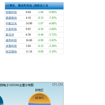
(计算机、通信和其他..)涨跌后八名
恒银科技
9.04
-1.00
-9.96%
索菱股份
4.10
-0.33
-7.45%
中船汉光
14.99
-1.07
-6.66%
大富科技
9.03
-0.56
-5.84%
新北洋
6.59
-0.40
-5.72%
雄帝科技
16.60
-0.99
-5.63%
卓翼科技
5.94
-0.33
-5.26%
恒宝股份
11.16
-0.60
-5.10%