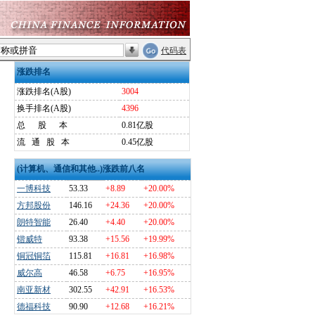
代码表
涨跌排名
涨跌排名(A股)
3004
换手排名(A股)
4396
总
股
本
0.81亿股
流
通
股
本
0.45亿股
(计算机、通信和其他..)涨跌前八名
一博科技
53.33
+8.89
+20.00%
方邦股份
146.16
+24.36
+20.00%
朗特智能
26.40
+4.40
+20.00%
锴威特
93.38
+15.56
+19.99%
铜冠铜箔
115.81
+16.81
+16.98%
威尔高
46.58
+6.75
+16.95%
南亚新材
302.55
+42.91
+16.53%
德福科技
90.90
+12.68
+16.21%