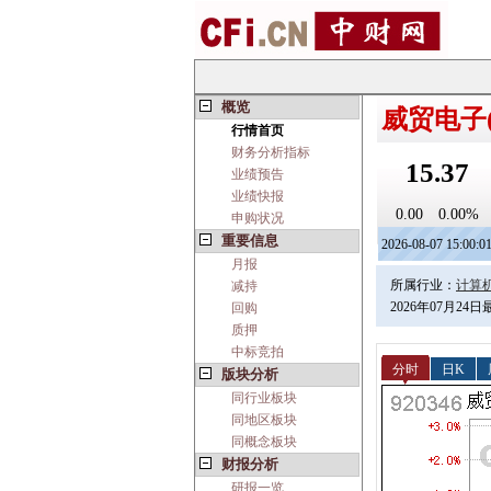
概览
威贸电子(9
行情首页
财务分析指标
15.37
业绩预告
业绩快报
0.00
0.00%
申购状况
重要信息
2026-08-07 15:00:0
月报
所属行业：
计算机
减持
2026年07月24
回购
质押
中标竞拍
分时
日K
版块分析
同行业板块
同地区板块
同概念板块
财报分析
研报一览