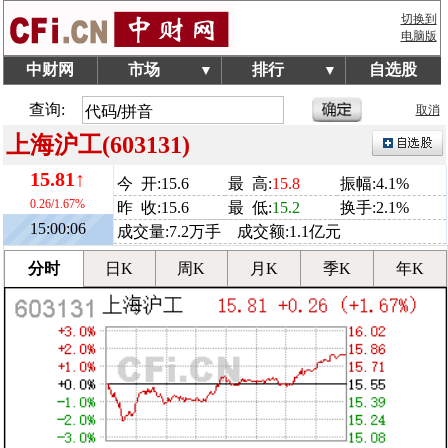
切换到
电脑版
中财网
市场
排行
自选股
▼
▼
查询:
取消
上海沪工(603131)
15.81↑
今 开:15.6
最 高:
15.8
振幅:4.1%
0.26/1.67%
昨 收:15.6
最 低:
15.2
换手:2.1%
15:00:06
成交量:7.2万手 成交额:1.1亿元
分时
日K
周K
月K
季K
年K