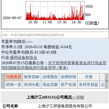
注意：本页行情存在延时,即时价格以交易所为准
市盈率/扣除后:--/--
市净率:3.2倍 2026-03-31 每股收益:-0.04元
中位市盈率/扣除后:43.5倍/45.8倍
行业:
通用设备制造业
2026年07月15日最新公告：
关于使用闲置募集资金进行现金管
理到期赎回并继续进行现金管理..
(更多)
行情首页
财务指标
业绩预告
业绩快报
月报
减
<
>
研报一览
利润分配
现金流量
资产负债
非经常损益
公司
上海沪工(603131)公司概况
>>详细
公司名称
上海沪工焊接集团股份有限公司