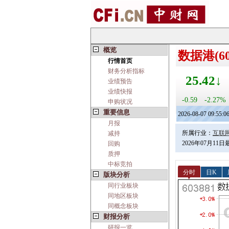
概览
数据港(60
行情首页
财务分析指标
25.42↓
业绩预告
业绩快报
-0.59
-2.27%
申购状况
重要信息
2026-08-07 09:55:0
月报
所属行业：
互联
减持
2026年07月11
回购
质押
中标竞拍
分时
日K
版块分析
同行业板块
同地区板块
同概念板块
财报分析
研报一览