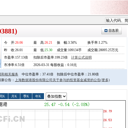
3881)
今
开
:
26.06
最
高
:
26.21
振
幅
:3.50%
换手率:1.27%
昨
收
:26.01
最
低
:
25.30
成交量:109134手
成交额:28095.25万元
市盈率:157.13倍
扣除后市盈率:199.23倍
计算公式说明
6
市净率:6.51倍
2026-03-31 每股收益：0.16元
网和相关服务
中位市盈率：37.41倍
扣除后中位市盈率：21.80倍
日最新公告：
上海数据港股份有限公司关于参与的投资基金减资的公告
(更多)
周K
月K
季K
年K