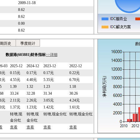
2009-11-18
8.62
8.62
0.00
8.62
期历史
季度统计
数据港(603881)财务指标
>>详细
26-03
2025-12
2024-12
2023-12
2022-12
06元
0.15元
0.17元
0.17元
0.22元
51元
4.55元
4.40元
5.35元
6.70元
5
1.39
1.32
1.23
1.18
.68
33.24
32.28
31.34
30.26
06元
2.11元
2.26元
3.05元
4.24元
40元
1.37元
1.23元
1.42元
1.61元
转增,现
转增,现
转增,现金分红
转增,现金分红
金分红
金分红
看
查看
查看
查看
查看