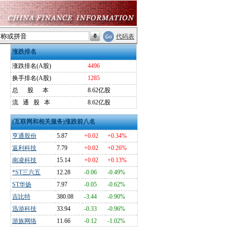
代码表
涨跌排名
涨跌排名(A股)
4496
换手排名(A股)
1285
总
股
本
8.62亿股
流
通
股
本
8.62亿股
(互联网和相关服务)涨跌前八名
亨通股份
5.87
+0.02
+0.34%
返利科技
7.79
+0.02
+0.26%
南凌科技
15.14
+0.02
+0.13%
*ST三六五
12.28
-0.06
-0.49%
ST华扬
7.97
-0.05
-0.62%
吉比特
380.08
-3.44
-0.90%
迅游科技
33.94
-0.33
-0.96%
游族网络
11.66
-0.12
-1.02%