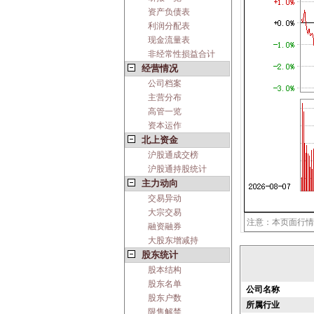
资产负债表
利润分配表
现金流量表
非经常性损益合计
经营情况
公司档案
主营分布
高管一览
资本运作
北上资金
沪股通成交榜
沪股通持股统计
主力动向
交易异动
大宗交易
注意：本页面行情
融资融券
大股东增减持
股东统计
股本结构
股东名单
公司名称
股东户数
所属行业
限售解禁