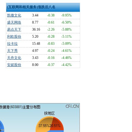
(互联网和相关服务)涨跌后八名
凯撒文化
3.44
-0.38
-9.95%
盛天网络
8.77
-0.61
-6.50%
易点天下
36.16
-2.26
-5.88%
利欧股份
5.20
-0.28
-5.11%
拉卡拉
15.48
-0.83
-5.09%
天下秀
4.97
-0.24
-4.61%
天舟文化
3.43
-0.16
-4.46%
安妮股份
8.00
-0.37
-4.42%