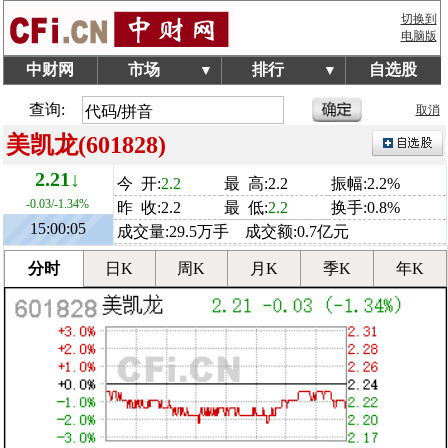
切换到
电脑版
中财网
市场
排行
自选股
▼
▼
查询:
取消
美凯龙(601828)
2.21↓
今 开:
2.2
最 高:2.2
振幅:2.2%
-0.03/-1.34%
昨 收:2.2
最 低:
2.2
换手:0.8%
15:00:05
成交量:29.5万手 成交额:0.7亿元
分时
日K
周K
月K
季K
年K