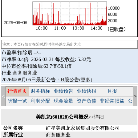
注意：本页行情存在延时,即时价格以交易所为准
市盈率/扣除后:--/--
市净率:0.4倍 2026-03-31 每股收益:-5.32元
中位市盈率/扣除后:63.7倍/58.1倍
行业:
商务服务业
2026年08月05日最新公告：
H股公告
(更多)
行情首页
财务指标
业绩预告
业绩快报
月报
减
<
>
研报一览
利润分配
现金流量
资产负债
非经常损益
公司
美凯龙(601828)公司概况
>>详细
公司名称
红星美凯龙家居集团股份有限公司
所属行业
商务服务业