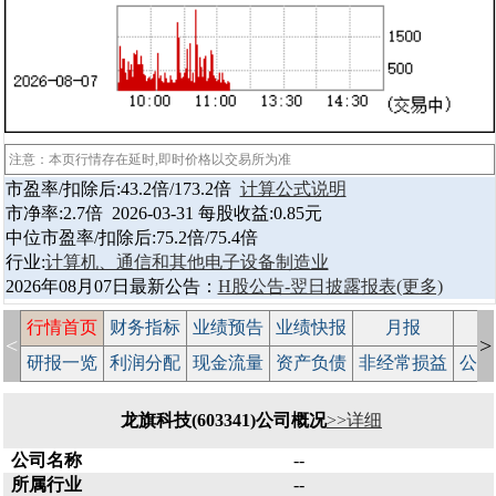
注意：本页行情存在延时,即时价格以交易所为准
市盈率/扣除后:43.2倍/173.2倍
计算公式说明
市净率:2.7倍 2026-03-31 每股收益:0.85元
中位市盈率/扣除后:75.2倍/75.4倍
行业:
计算机、通信和其他电子设备制造业
2026年08月07日最新公告：
H股公告-翌日披露报表
(更多)
行情首页
财务指标
业绩预告
业绩快报
月报
减
<
>
研报一览
利润分配
现金流量
资产负债
非经常损益
公司
龙旗科技(603341)公司概况
>>详细
公司名称
--
所属行业
--