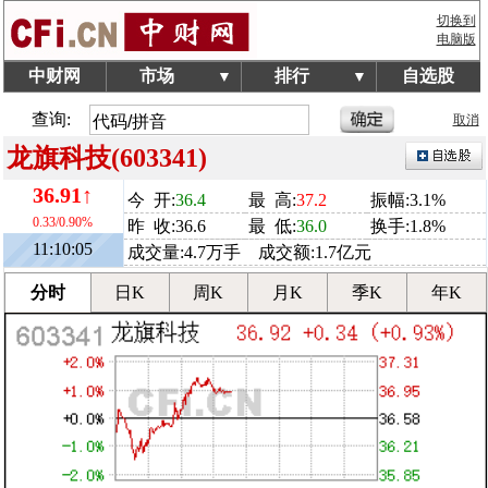
切换到
电脑版
中财网
市场
排行
自选股
▼
▼
查询:
取消
龙旗科技(603341)
36.91↑
今 开:
36.4
最 高:
37.2
振幅:3.1%
0.33/0.90%
昨 收:36.6
最 低:
36.0
换手:1.8%
11:10:05
成交量:4.7万手 成交额:1.7亿元
分时
日K
周K
月K
季K
年K