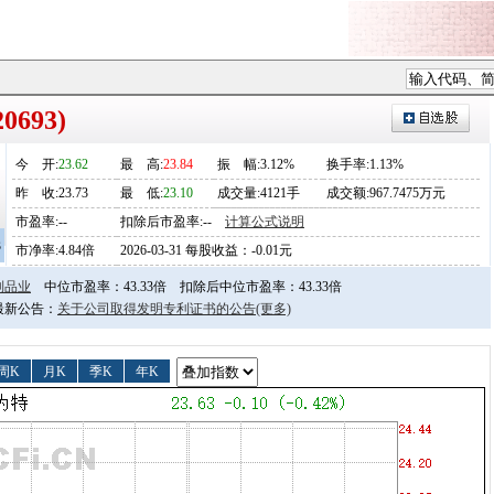
0693)
今
开
:
23.62
最
高
:
23.84
振
幅
:3.12%
换手率:1.13%
昨
收
:23.73
最
低
:
23.10
成交量:4121手
成交额:967.7475万元
市盈率:--
扣除后市盈率:--
计算公式说明
3
市净率:4.84倍
2026-03-31 每股收益：-0.01元
制品业
中位市盈率：43.33倍
扣除后中位市盈率：43.33倍
日最新公告：
关于公司取得发明专利证书的公告
(更多)
周K
月K
季K
年K