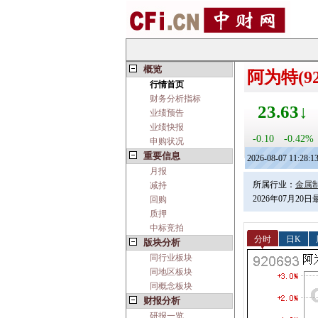
概览
阿为特(92
行情首页
财务分析指标
23.63↓
业绩预告
业绩快报
-0.10
-0.42%
申购状况
重要信息
2026-08-07 11:28:1
月报
所属行业：
金属
减持
2026年07月20
回购
质押
中标竞拍
分时
日K
版块分析
同行业板块
同地区板块
同概念板块
财报分析
研报一览