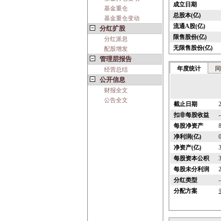
成立日期
基金重仓
总股本(亿)
基金重仓变动
流通A股(亿)
分红扩股
限售股份(亿)
分红派息
无限售股份(亿)
配股增发
管理层报告
年度统计
同
经营总结
公开信息
财报全文
公告全文
截止日期
扣非每股收益
-
每股净资产
净利润(亿)
净资产(亿)
每股资本公积
每股未分利润
分红类型
-
分配方案