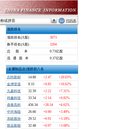
代码表
涨跌排名
涨跌排名(A股)
3073
换手排名(A股)
3204
总
股
本
0.73亿股
流
通
股
本
0.37亿股
(金属制品业)涨跌前八名
志特新材
14.80
+2.47
+20.03%
金洲管道
9.33
+0.85
+10.02%
九菱科技
32.59
+2.22
+7.31%
祥鑫科技
33.54
+2.14
+6.82%
鼎泰高科
456.34
+28.34
+6.62%
中环海陆
26.66
+0.90
+3.49%
东睦股份
29.52
+0.91
+3.18%
致远新能
32.48
+0.97
+3.08%