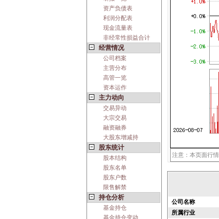
资产负债表
利润分配表
现金流量表
非经常性损益合计
经营情况
公司档案
主营分布
高管一览
资本运作
主力动向
交易异动
大宗交易
融资融券
大股东增减持
股东统计
注意：本页面行情
股本结构
股东名单
股东户数
限售解禁
持仓分析
公司名称
基金持仓
所属行业
基金持仓变动