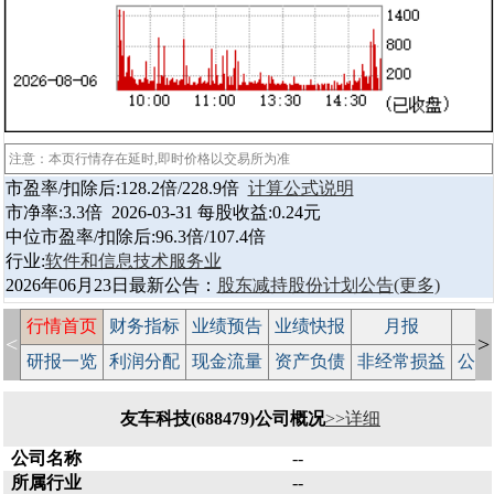
注意：本页行情存在延时,即时价格以交易所为准
市盈率/扣除后:128.2倍/228.9倍
计算公式说明
市净率:3.3倍 2026-03-31 每股收益:0.24元
中位市盈率/扣除后:96.3倍/107.4倍
行业:
软件和信息技术服务业
2026年06月23日最新公告：
股东减持股份计划公告
(更多)
行情首页
财务指标
业绩预告
业绩快报
月报
减
<
>
研报一览
利润分配
现金流量
资产负债
非经常损益
公司
友车科技(688479)公司概况
>>详细
公司名称
--
所属行业
--