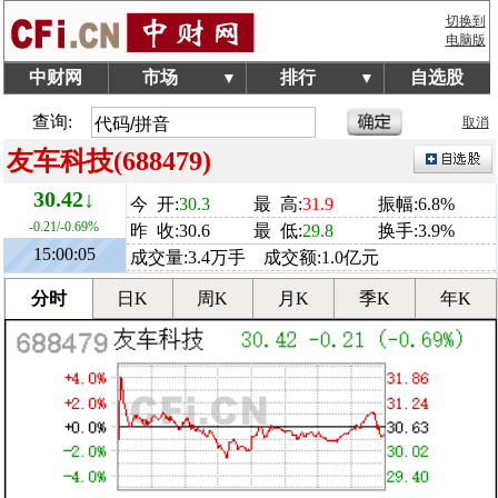
切换到
电脑版
中财网
市场
排行
自选股
▼
▼
查询:
取消
友车科技(688479)
30.42↓
今 开:
30.3
最 高:
31.9
振幅:6.8%
-0.21/-0.69%
昨 收:30.6
最 低:
29.8
换手:3.9%
15:00:05
成交量:3.4万手 成交额:1.0亿元
分时
日K
周K
月K
季K
年K