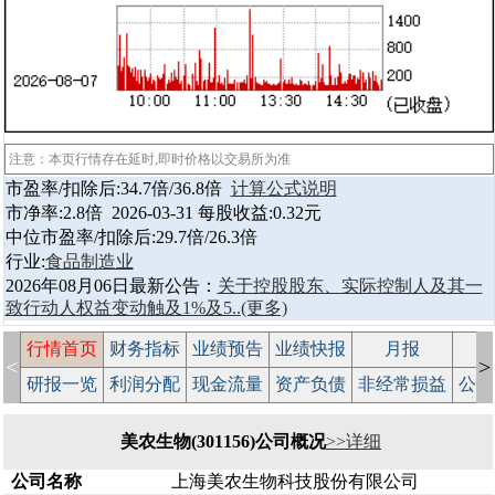
注意：本页行情存在延时,即时价格以交易所为准
市盈率/扣除后:34.7倍/36.8倍
计算公式说明
市净率:2.8倍 2026-03-31 每股收益:0.32元
中位市盈率/扣除后:29.7倍/26.3倍
行业:
食品制造业
2026年08月06日最新公告：
关于控股股东、实际控制人及其一
致行动人权益变动触及1%及5..
(更多)
行情首页
财务指标
业绩预告
业绩快报
月报
减
<
>
研报一览
利润分配
现金流量
资产负债
非经常损益
公司
美农生物(301156)公司概况
>>详细
公司名称
上海美农生物科技股份有限公司