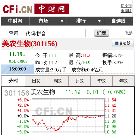
切换到
电脑版
中财网
市场
排行
自选股
▼
▼
查询:
取消
美农生物(301156)
11.19↓
今 开:
11.1
最 高:
11.2
振幅:3.1%
-0.01/-0.09%
昨 收:11.2
最 低:
10.9
换手:3.3%
15:00:00
成交量:3.9万手 成交额:0.4亿元
分时
日K
周K
月K
季K
年K