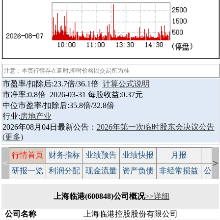
注意：本页行情存在延时,即时价格以交易所为准
市盈率/扣除后:23.7倍/36.1倍
计算公式说明
市净率:0.8倍 2026-03-31 每股收益:0.37元
中位市盈率/扣除后:35.8倍/32.8倍
行业:
房地产业
2026年08月04日最新公告：
2026年第一次临时股东会决议公告
(更多)
行情首页
财务指标
业绩预告
业绩快报
月报
减
<
>
研报一览
利润分配
现金流量
资产负债
非经常损益
公司
上海临港(600848)公司概况
>>详细
公司名称
上海临港控股股份有限公司