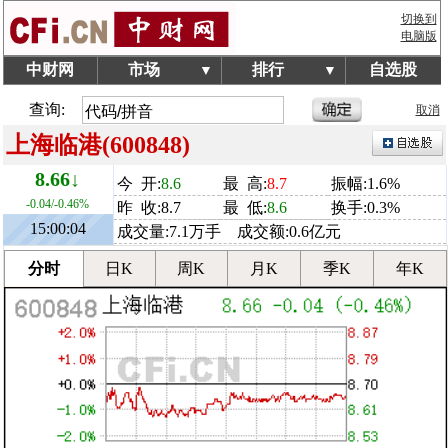
切换到
电脑版
中财网
市场
排行
自选股
▼
▼
查询:
取消
上海临港(600848)
8.66↓
今 开:
8.6
最 高:
8.7
振幅:1.6%
-0.04/-0.46%
昨 收:8.7
最 低:
8.6
换手:0.3%
15:00:04
成交量:7.1万手 成交额:0.6亿元
分时
日K
周K
月K
季K
年K